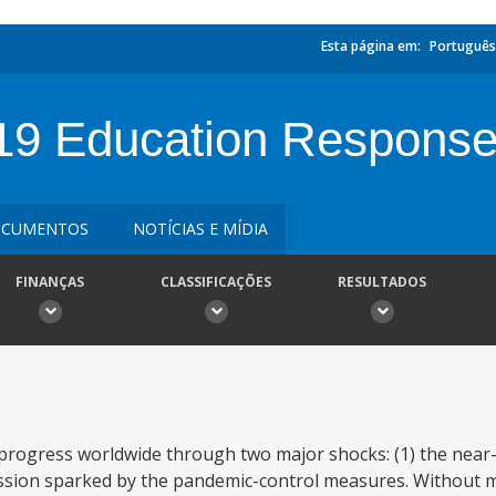
Esta página em:
Português
19 Education Response
CUMENTOS
NOTÍCIAS E MÍDIA
FINANÇAS
CLASSIFICAÇÕES
RESULTADOS
ogress worldwide through two major shocks: (1) the near-u
cession sparked by the pandemic-control measures. Without m