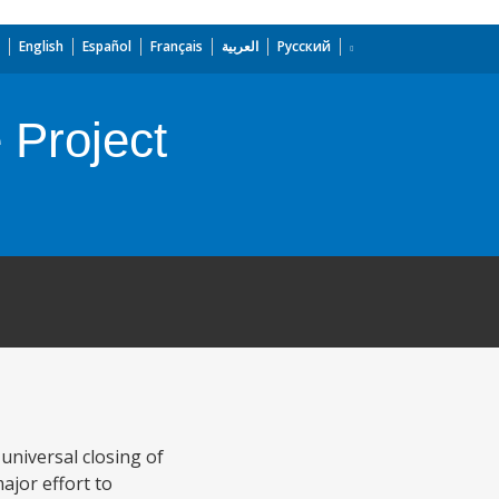
English
Español
Français
العربية
Русский
 Project
niversal closing of
ajor effort to