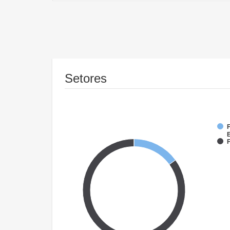
Setores
F
F