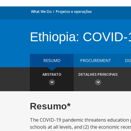
What We Do
Projetos e operações
Ethiopia: COVID-
RESUMO
PROCUREMENT
DO
ABSTRATO
DETALHES PRINCIPAIS
Resumo*
The COVID-19 pandemic threatens education pr
schools at all levels, and (2) the economic re