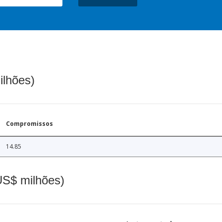
ilhões)
Compromissos
14.85
(US$ milhões)