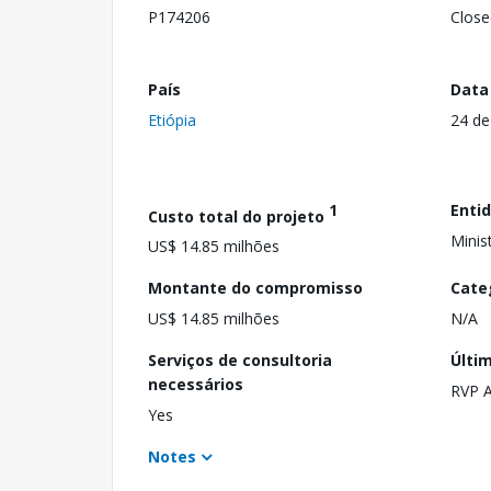
P174206
Close
País
Data
Etiópia
24 de
1
Enti
Custo total do projeto
Minis
US$ 14.85 milhões
Montante do compromisso
Cate
US$ 14.85 milhões
N/A
Serviços de consultoria
Últi
necessários
RVP 
Yes
Notes