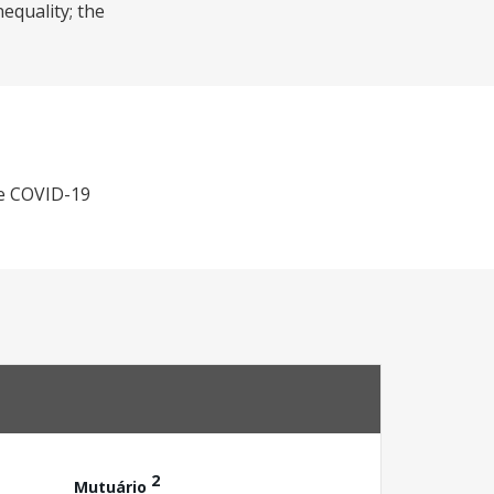
nequality; the
he COVID-19
2
Mutuário