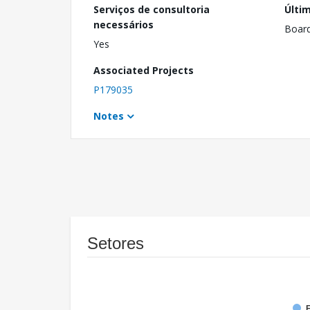
Serviços de consultoria
Últi
necessários
Boar
Yes
Associated Projects
P179035
Notes
Setores
F