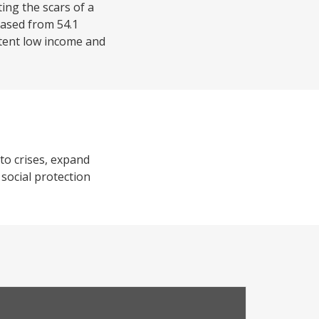
ting the scars of a
eased from 54.1
stent low income and
to crises, expand
social protection