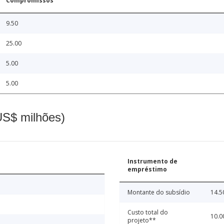
Compromissos
9.50
25.00
5.00
5.00
(US$ milhões)
Instrumento de
empréstimo
Montante do subsídio
14.5
Custo total do
10.0
projeto**