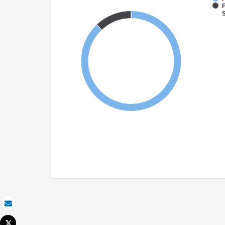
F
S
Email
Tweet