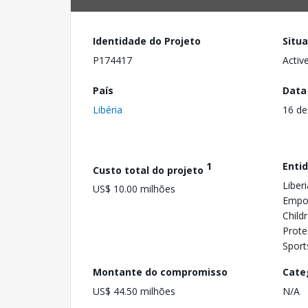
Identidade do Projeto
Situ
P174417
Activ
País
Data
Libéria
16 de
1
Enti
Custo total do projeto
Liber
US$ 10.00 milhões
Empow
Child
Prote
Sport
Montante do compromisso
Cate
US$ 44.50 milhões
N/A