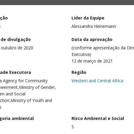
ação
Líder da Equipe
e
Alessandra Heinemann
 de divulgação
Data da aprovação
 outubro de 2020
(conforme apresentação da Dire
Executiva)
12 de março de 2021
dade Executora
Região
ia Agency for Community
Western and Central Africa
erment,Ministry of Gender,
ren and Social
ction,Ministry of Youth and
s
goria ambiental
Risco Ambiental e Social
S