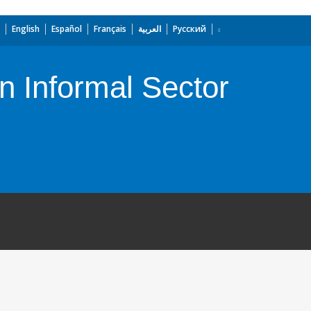
English
Español
Français
العربية
Русский
an Informal Sector