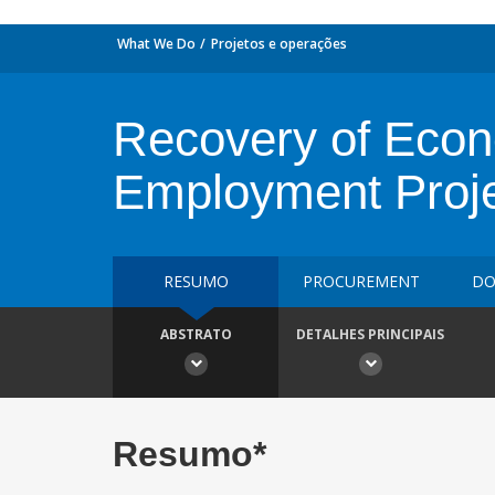
What We Do
Projetos e operações
Recovery of Econo
Employment Proj
RESUMO
PROCUREMENT
DO
ABSTRATO
DETALHES PRINCIPAIS
Resumo*