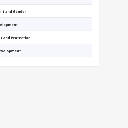
nt and Gender
evelopment
nt and Protection
Development