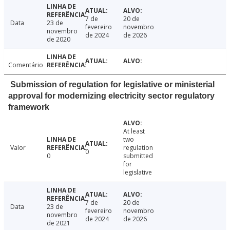
7 de
20 de
Data
23 de
fevereiro
novembro
novembro
de 2024
de 2026
de 2020
Comentário
Submission of regulation for legislative or ministerial
approval for modernizing electricity sector regulatory
framework
At least
two
Valor
regulation
0
0
submitted
for
legislative
7 de
20 de
Data
23 de
fevereiro
novembro
novembro
de 2024
de 2026
de 2021