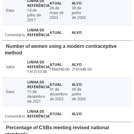
26 de
30 de
Data
14 de
maio de
junho
julho de
2023
de 2026
2017
Comentário
Number of women using a modern contraceptive
method
Valor
1866340.00
2161645.00
1913153.00
31 de
30 de
Data
15 de
dezembro
junho
dezembro
de 2022
de 2026
de 2021
Comentário
Percentage of CSBs meeting revised national