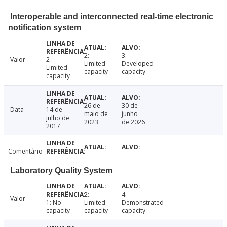
Interoperable and interconnected real-time electronic
notification system
2:
3:
Valor
2 :
Limited
Developed
Limited
capacity
capacity
capacity
26 de
30 de
Data
14 de
maio de
junho
julho de
2023
de 2026
2017
Comentário
Laboratory Quality System
2:
4:
Valor
1: No
Limited
Demonstrated
capacity
capacity
capacity