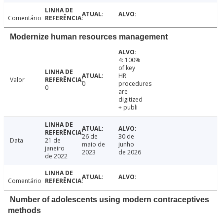
Comentário
Modernize human resources management
4: 100%
of key
HR
Valor
0
procedures
0
are
digitized
+ publi
26 de
30 de
Data
21 de
maio de
junho
janeiro
2023
de 2026
de 2022
Comentário
Number of adolescents using modern contraceptives
methods