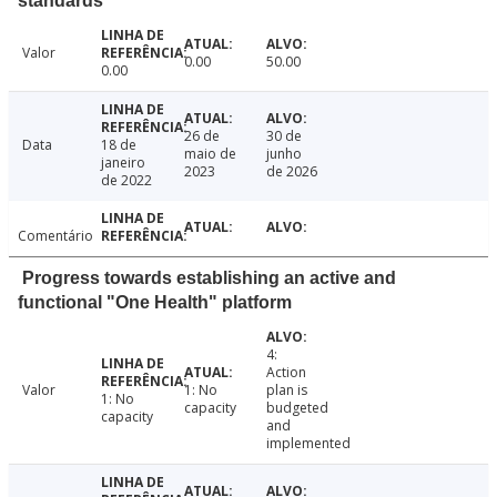
standards
Valor
0.00
50.00
0.00
26 de
30 de
Data
18 de
maio de
junho
janeiro
2023
de 2026
de 2022
Comentário
Progress towards establishing an active and
functional "One Health" platform
4:
Action
Valor
1: No
plan is
1: No
capacity
budgeted
capacity
and
implemented