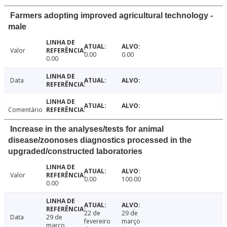
Farmers adopting improved agricultural technology -
male
Valor
0.00
0.00
0.00
Data
Comentário
Increase in the analyses/tests for animal
disease/zoonoses diagnostics processed in the
upgraded/constructed laboratories
Valor
0.00
100.00
0.00
22 de
29 de
Data
29 de
fevereiro
março
março