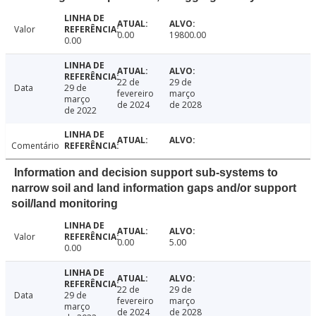
Valor
0.00
19800.00
0.00
22 de
29 de
Data
29 de
fevereiro
março
março
de 2024
de 2028
de 2022
Comentário
Information and decision support sub-systems to
narrow soil and land information gaps and/or support
soil/land monitoring
Valor
0.00
5.00
0.00
22 de
29 de
Data
29 de
fevereiro
março
março
de 2024
de 2028