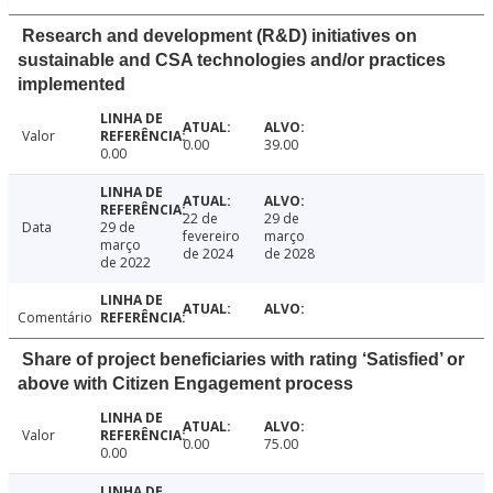
Research and development (R&D) initiatives on
sustainable and CSA technologies and/or practices
implemented
Valor
0.00
39.00
0.00
22 de
29 de
Data
29 de
fevereiro
março
março
de 2024
de 2028
de 2022
Comentário
Share of project beneficiaries with rating ‘Satisfied’ or
above with Citizen Engagement process
Valor
0.00
75.00
0.00