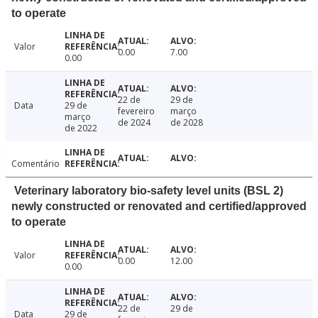
to operate
Valor
0.00
7.00
0.00
22 de
29 de
Data
29 de
fevereiro
março
março
de 2024
de 2028
de 2022
Comentário
Veterinary laboratory bio-safety level units (BSL 2)
newly constructed or renovated and certified/approved
to operate
Valor
0.00
12.00
0.00
22 de
29 de
Data
29 de