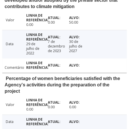
developed and/or adopted by the private sector that
contributes to climate mitigation
Valor
0.00
50.00
0.00
7 de
30 de
Data
29 de
dezembro
julho de
julho de
de 2023
2027
2022
Comentário
Percentage of women beneficiaries satisfied with the
Agency's activities during the preparation of the
project
Valor
0.00
0.00
0.00
Data