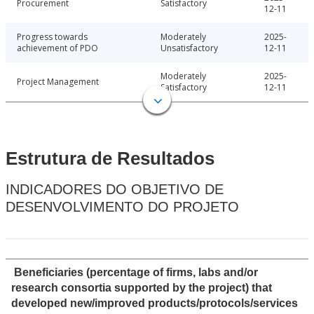
Procurement
Satisfactory
12-11
Progress towards
Moderately
2025-
achievement of PDO
Unsatisfactory
12-11
Moderately
2025-
Project Management
Satisfactory
12-11
Estrutura de Resultados
INDICADORES DO OBJETIVO DE
DESENVOLVIMENTO DO PROJETO
Beneficiaries (percentage of firms, labs and/or
research consortia supported by the project) that
developed new/improved products/protocols/services