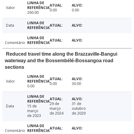
Valor
0.00
0.00
260.00
Data
Comentário
Reduced travel time along the Brazzaville-Bangui
waterway and the Bossembélé-Bossangoa road
sections
Valor
0.00
30.00
0.00
29 de
31 de
Data
15 de
março
outubro
março
de 2024
de 2029
de 2023
Comentário