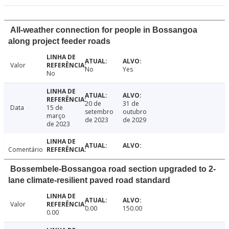
All-weather connection for people in Bossangoa
along project feeder roads
Valor
No
Yes
No
20 de
31 de
Data
15 de
setembro
outubro
março
de 2023
de 2029
de 2023
Comentário
Bossembele-Bossangoa road section upgraded to 2-
lane climate-resilient paved road standard
Valor
0.00
150.00
0.00