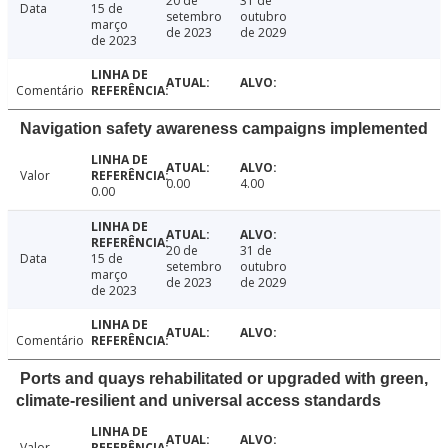
20 de
31 de
Data
15 de
setembro
outubro
março
de 2023
de 2029
de 2023
Comentário
Navigation safety awareness campaigns implemented
Valor
0.00
4.00
0.00
20 de
31 de
Data
15 de
setembro
outubro
março
de 2023
de 2029
de 2023
Comentário
Ports and quays rehabilitated or upgraded with green,
climate-resilient and universal access standards
Valor