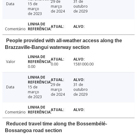
29 de
31 de
Data
15 de
março
outubro
março
de 2024
de 2029
de 2023
Comentário
People provided with all-weather access along the
Brazzaville-Bangui waterway section
Valor
0.00
1581000.00
0.00
29 de
31 de
Data
15 de
março
outubro
março
de 2024
de 2029
de 2023
Comentário
Reduced travel time along the Bossembélé-
Bossangoa road section