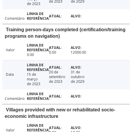
de 2023
de 2029
de 2023
Comentário
Training person-days completed (certification/training
programs on navigation)
Valor
0.00
12000.00
0.00
20 de
31 de
Data
15 de
setembro
outubro
março
de 2023
de 2029
de 2023
Comentário
Villages provided with new or rehabilitated socio-
economic infrastructure
Valor