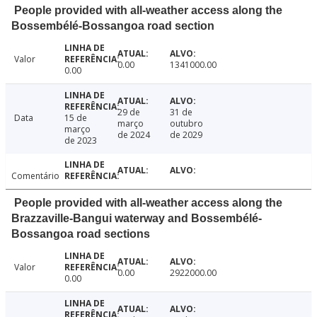
People provided with all-weather access along the
Bossembélé-Bossangoa road section
Valor
0.00
1341000.00
0.00
29 de
31 de
Data
15 de
março
outubro
março
de 2024
de 2029
de 2023
Comentário
People provided with all-weather access along the
Brazzaville-Bangui waterway and Bossembélé-
Bossangoa road sections
Valor
0.00
2922000.00
0.00