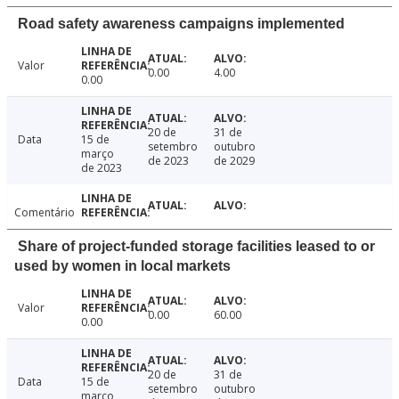
Road safety awareness campaigns implemented
Valor
0.00
4.00
0.00
20 de
31 de
Data
15 de
setembro
outubro
março
de 2023
de 2029
de 2023
Comentário
Share of project-funded storage facilities leased to or
used by women in local markets
Valor
0.00
60.00
0.00
20 de
31 de
Data
15 de
setembro
outubro
março