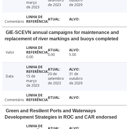
setembro
outubro
março
de 2023
de 2029
de 2023
Comentário
GIE-SCEVN annual campaigns for maintenance and
replacement of river markings and buoys completed
Valor
0.00
5.00
0.00
20 de
31 de
Data
15 de
setembro
outubro
março
de 2023
de 2029
de 2023
Comentário
Green and Resilient Ports and Waterways
Development Strategies in ROC and CAR endorsed