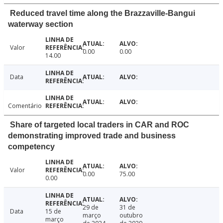
Reduced travel time along the Brazzaville-Bangui
waterway section
Valor
0.00
0.00
14.00
Data
Comentário
Share of targeted local traders in CAR and ROC
demonstrating improved trade and business
competency
Valor
0.00
75.00
0.00
29 de
31 de
Data
15 de
março
outubro
março