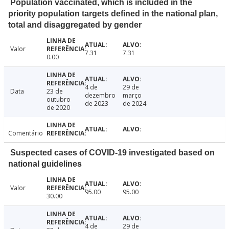
Population vaccinated, which is included in the
priority population targets defined in the national plan,
total and disaggregated by gender
Valor
7.31
7.31
0.00
4 de
29 de
Data
23 de
dezembro
março
outubro
de 2023
de 2024
de 2020
Comentário
Suspected cases of COVID-19 investigated based on
national guidelines
Valor
95.00
95.00
30.00
4 de
29 de