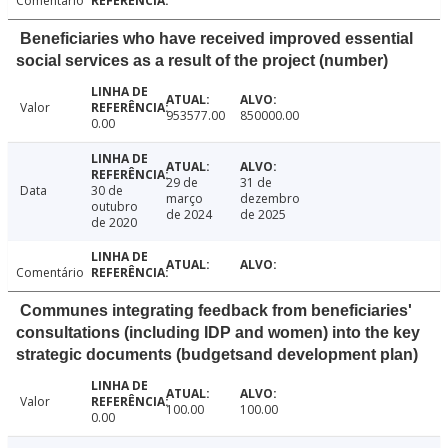
Comentário
Beneficiaries who have received improved essential
social services as a result of the project (number)
Valor
953577.00
850000.00
0.00
29 de
31 de
Data
30 de
março
dezembro
outubro
de 2024
de 2025
de 2020
Comentário
Communes integrating feedback from beneficiaries'
consultations (including IDP and women) into the key
strategic documents (budgetsand development plan)
Valor
100.00
100.00
0.00