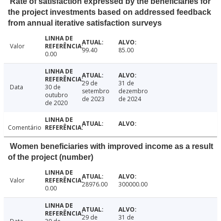
Rate of satisfaction expressed by the beneficiaries for
the project investments based on addressed feedback
from annual iterative satisfaction surveys
Valor
99.40
85.00
0.00
29 de
31 de
Data
30 de
setembro
dezembro
outubro
de 2023
de 2024
de 2020
Comentário
Women beneficiaries with improved income as a result
of the project (number)
Valor
28976.00
300000.00
0.00
29 de
31 de