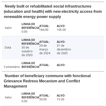
Newly built or rehabilitated social infrastructures
(education and health) with new electricity access from
renewable energy power supply
Valor
184.00
105.00
0.00
29 de
31 de
Data
30 de
março
dezembro
outubro
de 2024
de 2025
de 2020
Comentário
Number of beneficiary commune with fonctional
Grievance Redress Mecanism and Conflict
Management
Valor
30.00
15.00
0.00