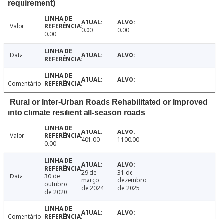
requirement)
Valor
0.00
0.00
0.00
Data
Comentário
Rural or Inter-Urban Roads Rehabilitated or Improved
into climate resilient all-season roads
Valor
401.00
1100.00
0.00
29 de
31 de
Data
30 de
março
dezembro
outubro
de 2024
de 2025
de 2020
Comentário