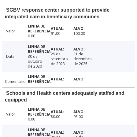
SGBV response center supported to provide
integrated care in beneficiary communes
Valor
91.00
100.00
0.00
29 de
31 de
Data
30 de
setembro
dezembro
outubro
de 2023
de 2025
de 2020
Comentário
Schools and Health centers adequately staffed and
equipped
Valor
80.00
95.00
0.00