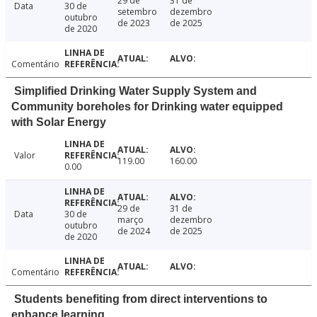
29 de
31 de
Data
30 de
setembro
dezembro
outubro
de 2023
de 2025
de 2020
Comentário
Simplified Drinking Water Supply System and
Community boreholes for Drinking water equipped
with Solar Energy
Valor
119.00
160.00
0.00
29 de
31 de
Data
30 de
março
dezembro
outubro
de 2024
de 2025
de 2020
Comentário
Students benefiting from direct interventions to
enhance learning