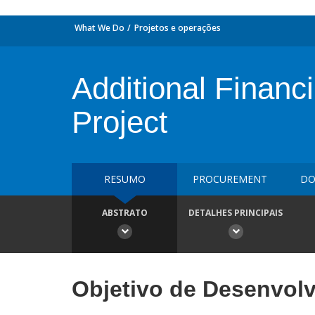
What We Do
Projetos e operações
Additional Financi
Project
RESUMO
PROCUREMENT
DO
ABSTRATO
DETALHES PRINCIPAIS
Objetivo de Desenvol