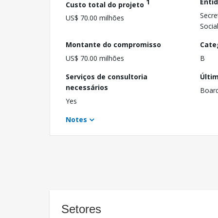
1
Enti
Custo total do projeto
Secre
US$ 70.00 milhões
Socia
Montante do compromisso
Cate
US$ 70.00 milhões
B
Serviços de consultoria
Últi
necessários
Boar
Yes
Notes
Setores