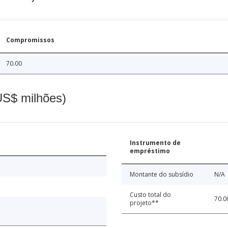
Compromissos
70.00
(US$ milhões)
Instrumento de
empréstimo
Montante do subsídio
N/A
Custo total do
70.0
projeto**