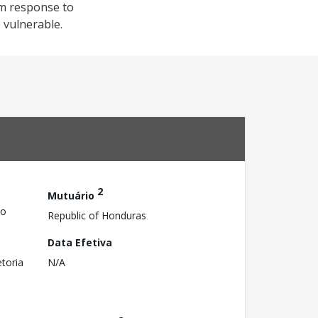
am response to
 vulnerable.
2
Mutuário
zo
Republic of Honduras
Data Efetiva
toria
N/A