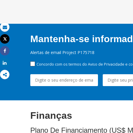
Email
Mantenha-se informado
Tweet
Imprimir
Alertas de email Project P175718
Share
Share
Concordo com os termos do Aviso de Privacidade e co
Finanças
Plano De Financiamento (US$ M