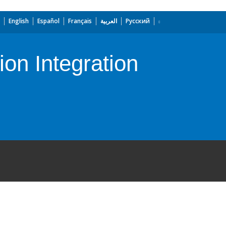
English
Español
Français
العربية
Русский
ion Integration