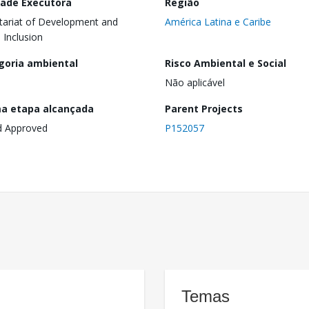
dade Executora
Região
tariat of Development and
América Latina e Caribe
l Inclusion
goria ambiental
Risco Ambiental e Social
Não aplicável
ma etapa alcançada
Parent Projects
d Approved
P152057
Temas