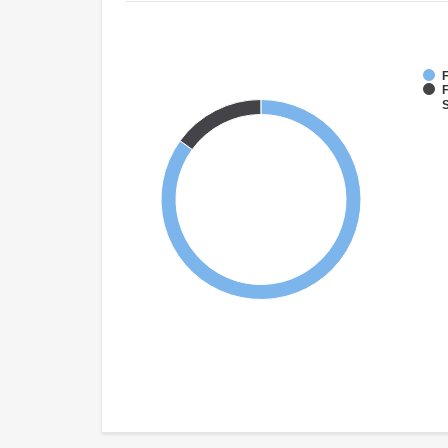
F
F
S