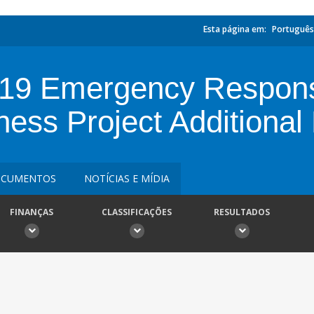
Esta página em:
Português
19 Emergency Respons
ess Project Additional
CUMENTOS
NOTÍCIAS E MÍDIA
FINANÇAS
CLASSIFICAÇÕES
RESULTADOS