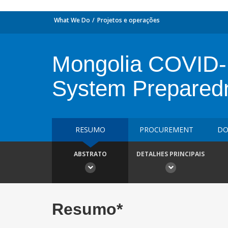
What We Do
Projetos e operações
Mongolia COVID-
System Preparedn
RESUMO
PROCUREMENT
DO
ABSTRATO
DETALHES PRINCIPAIS
Resumo*