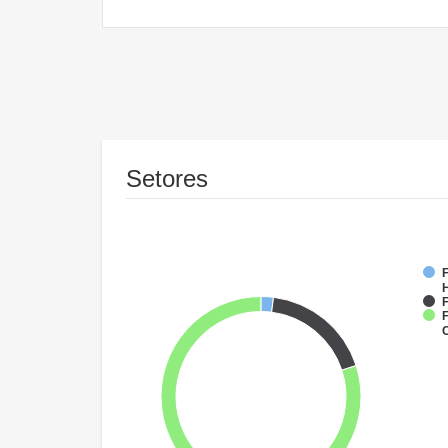
Setores
F
F
F