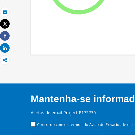
Email
Tweet
Imprimir
Share
Share
Mantenha-se informado
Alertas de email Project P175730
Concordo com os termos do Aviso de Privacidade e co