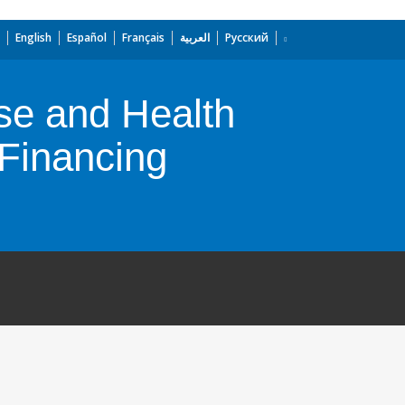
English
Español
Français
العربية
Русский
e and Health
 Financing