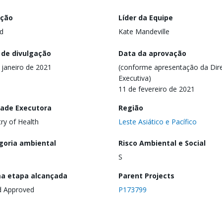
ação
Líder da Equipe
d
Kate Mandeville
 de divulgação
Data da aprovação
 janeiro de 2021
(conforme apresentação da Dire
Executiva)
11 de fevereiro de 2021
dade Executora
Região
try of Health
Leste Asiático e Pacífico
goria ambiental
Risco Ambiental e Social
S
ma etapa alcançada
Parent Projects
d Approved
P173799