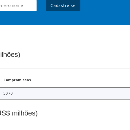
Cadastre-se
ilhões)
Compromissos
50.70
(US$ milhões)