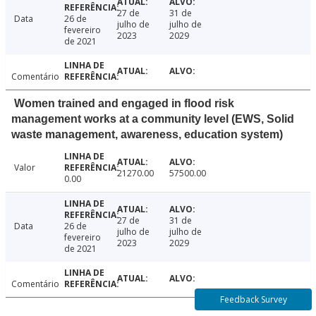
27 de
31 de
Data
26 de
julho de
julho de
fevereiro
2023
2029
de 2021
Comentário
Women trained and engaged in flood risk
management works at a community level (EWS, Solid
waste management, awareness, education system)
Valor
21270.00
57500.00
0.00
27 de
31 de
Data
26 de
julho de
julho de
fevereiro
2023
2029
de 2021
Comentário
Feedback Survey