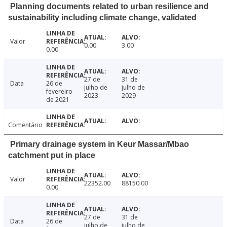
Planning documents related to urban resilience and
sustainability including climate change, validated
Valor
0.00
3.00
0.00
27 de
31 de
Data
26 de
julho de
julho de
fevereiro
2023
2029
de 2021
Comentário
Primary drainage system in Keur Massar/Mbao
catchment put in place
Valor
22352.00
88150.00
0.00
27 de
31 de
Data
26 de
julho de
julho de