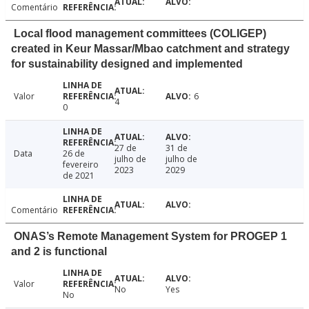
Comentário
Local flood management committees (COLIGEP)
created in Keur Massar/Mbao catchment and strategy
for sustainability designed and implemented
Valor
6
4
0
27 de
31 de
Data
26 de
julho de
julho de
fevereiro
2023
2029
de 2021
Comentário
ONAS’s Remote Management System for PROGEP 1
and 2 is functional
Valor
No
Yes
No