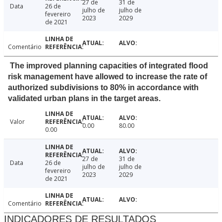
27 de
31 de
Data
26 de
julho de
julho de
fevereiro
2023
2029
de 2021
Comentário
The improved planning capacities of integrated flood
risk management have allowed to increase the rate of
authorized subdivisions to 80% in accordance with
validated urban plans in the target areas.
Valor
0.00
80.00
0.00
27 de
31 de
Data
26 de
julho de
julho de
fevereiro
2023
2029
de 2021
Comentário
INDICADORES DE RESULTADOS