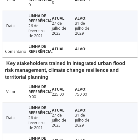
0
0
27 de
31 de
Data
26 de
julho de
julho de
fevereiro
2023
2029
de 2021
Comentário
Key stakeholders trained in integrated urban flood
risk management, climate change resilience and
territorial planning
Valor
225.00
750.00
0.00
27 de
31 de
Data
26 de
julho de
julho de
fevereiro
2023
2029
de 2021