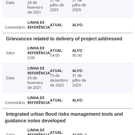
27 de
31 de
Data
26 de
julho de
julho de
fevereiro
2023
2029
de 2021
Comentário
Grievances related to delivery of project addressed
Valor
54.00
95.00
0.00
15 de
31 de
Data
26 de
dezembro
julho de
fevereiro
de 2022
2029
de 2021
Comentário
Integrated urban flood risks management tools and
guidance notes developed
Valor
9