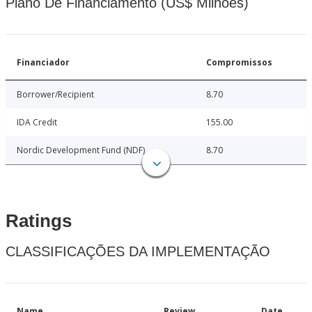
Plano De Financiamento (US$ Milhões)
Financiador
Compromissos
Borrower/Recipient
8.70
IDA Credit
155.00
Nordic Development Fund (NDF)
8.70
Ratings
CLASSIFICAÇÕES DA IMPLEMENTAÇÃO
Name
Review
Date