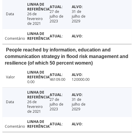
27 de
31 de
Data
26 de
julho de
julho de
fevereiro
2023
2029
de 2021
Comentário
People reached by information, education and
communication strategy in flood risk management and
resilience (of which 50 percent women)
Valor
46109.00
120000.00
0.00
27 de
31 de
Data
26 de
julho de
julho de
fevereiro
2023
2029
de 2021
Comentário