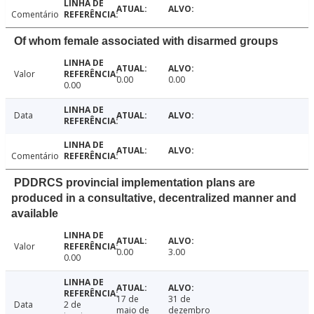
Comentário
Of whom female associated with disarmed groups
Valor
0.00
0.00
0.00
Data
Comentário
PDDRCS provincial implementation plans are
produced in a consultative, decentralized manner and
available
Valor
0.00
3.00
0.00
17 de
31 de
Data
2 de
maio de
dezembro