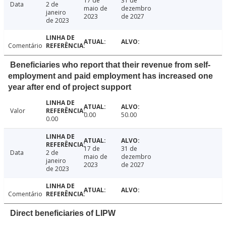
17 de
31 de
Data
2 de
maio de
dezembro
janeiro
2023
de 2027
de 2023
Comentário
Beneficiaries who report that their revenue from self-
employment and paid employment has increased one
year after end of project support
Valor
0.00
50.00
0.00
17 de
31 de
Data
2 de
maio de
dezembro
janeiro
2023
de 2027
de 2023
Comentário
Direct beneficiaries of LIPW