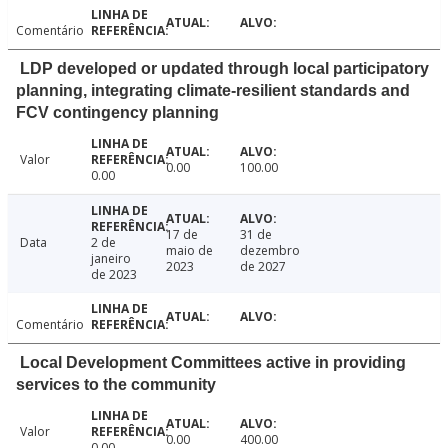
Comentário
LDP developed or updated through local participatory
planning, integrating climate-resilient standards and
FCV contingency planning
Valor
0.00
100.00
0.00
17 de
31 de
Data
2 de
maio de
dezembro
janeiro
2023
de 2027
de 2023
Comentário
Local Development Committees active in providing
services to the community
Valor
0.00
400.00
0.00