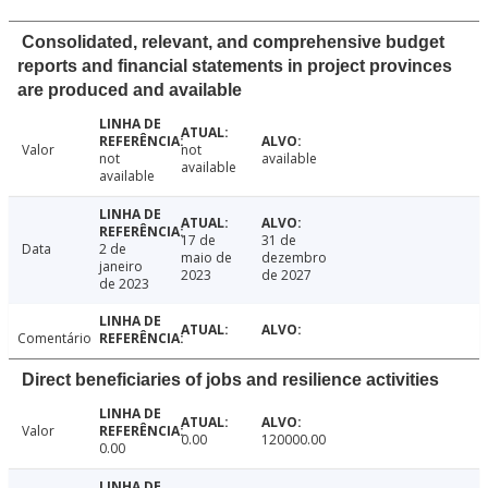
Consolidated, relevant, and comprehensive budget
reports and financial statements in project provinces
are produced and available
Valor
not
not
available
available
available
17 de
31 de
Data
2 de
maio de
dezembro
janeiro
2023
de 2027
de 2023
Comentário
Direct beneficiaries of jobs and resilience activities
Valor
0.00
120000.00
0.00