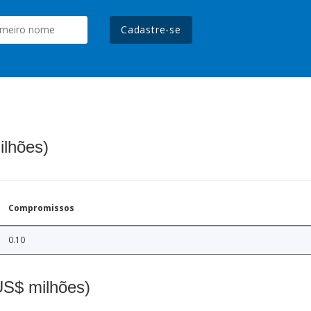
Cadastre-se
ilhões)
Compromissos
0.10
(US$ milhões)