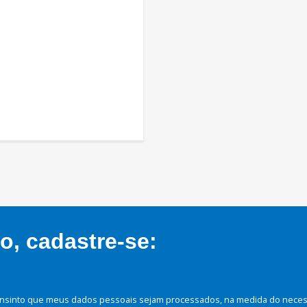
, cadastre-se:
nsinto que meus dados pessoais sejam processados, na medida do necessá