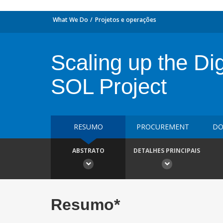
What We Do
Projetos e operações
Scaling up the Di
SOL Project
RESUMO
PROCUREMENT
DO
ABSTRATO
DETALHES PRINCIPAIS
Resumo*