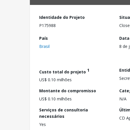
Identidade do Projeto
Situ
P175988
Close
País
Data
Brasil
8 de 
1
Enti
Custo total do projeto
Secre
US$ 0.10 milhões
Montante do compromisso
Cate
US$ 0.10 milhões
N/A
Serviços de consultoria
Últi
necessários
CD A
Yes