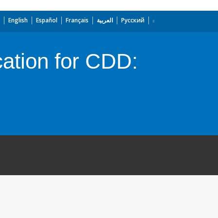
English
Español
Français
العربية
Русский
cation for CDD: