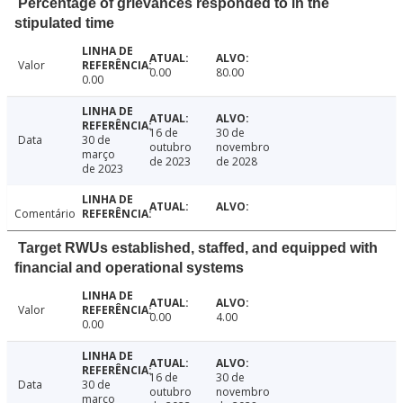
Percentage of grievances responded to in the
stipulated time
Valor
0.00
80.00
0.00
16 de
30 de
Data
30 de
outubro
novembro
março
de 2023
de 2028
de 2023
Comentário
Target RWUs established, staffed, and equipped with
financial and operational systems
Valor
0.00
4.00
0.00
16 de
30 de
Data
30 de
outubro
novembro
março