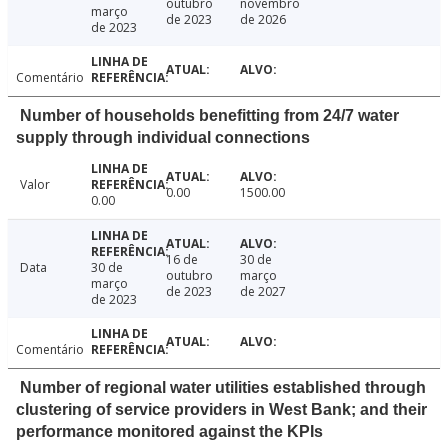
outubro
novembro
março
de 2023
de 2026
de 2023
Comentário
Number of households benefitting from 24/7 water
supply through individual connections
Valor
0.00
1500.00
0.00
16 de
30 de
Data
30 de
outubro
março
março
de 2023
de 2027
de 2023
Comentário
Number of regional water utilities established through
clustering of service providers in West Bank; and their
performance monitored against the KPIs