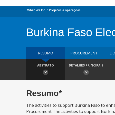
What We Do
Projetos e operações
Burkina Faso Ele
RESUMO
PROCUREMENT
DO
ABSTRATO
DETALHES PRINCIPAIS
Resumo*
The activities to support Burkina Faso to en
Procurement The activities to support Burki