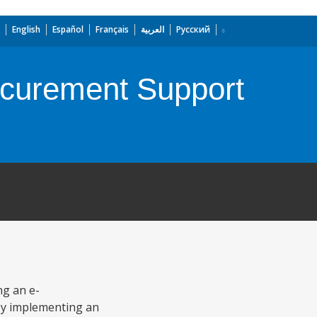
English
Español
Français
العربية
Русский
ocurement Support
ng an e-
by implementing an