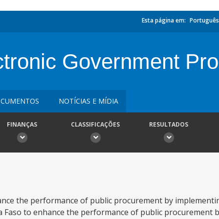
Esta página em:
Português
ctronic Government Pr
CUMENTOS
NOTÍCIAS E MÍDIA
FINANÇAS
CLASSIFICAÇÕES
RESULTADOS
hance the performance of public procurement by implementi
na Faso to enhance the performance of public procurement 