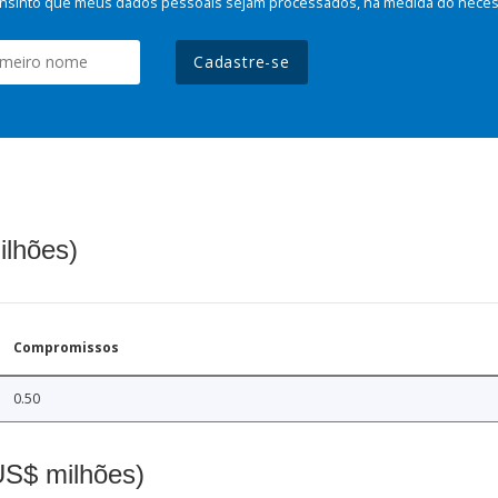
nsinto que meus dados pessoais sejam processados, na medida do necessá
Cadastre-se
ilhões)
Compromissos
0.50
(US$ milhões)