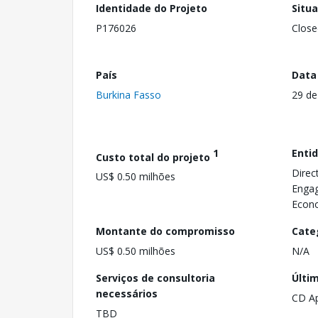
Identidade do Projeto
Situ
P176026
Close
País
Data
Burkina Fasso
29 de
1
Enti
Custo total do projeto
Direc
US$ 0.50 milhões
Engag
Econo
Montante do compromisso
Cate
US$ 0.50 milhões
N/A
Serviços de consultoria
Últi
necessários
CD A
TBD