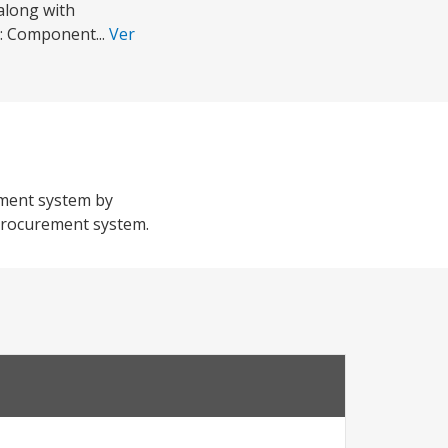
along with
s: Component...
Ver
ement system by
-Procurement system.