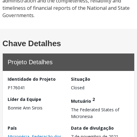
administration and the completeness, reliability and
timeliness of financial reports of the National and State
Governments.
Chave Detalhes
Projeto Detalhes
Identidade do Projeto
Situação
P176041
Closed
Líder da Equipe
2
Mutuário
Bonnie Ann Sirois
The Federated States of
Micronesia
País
Data de divulgação
Micronésia, Federação dos
7 de novembro de 2021