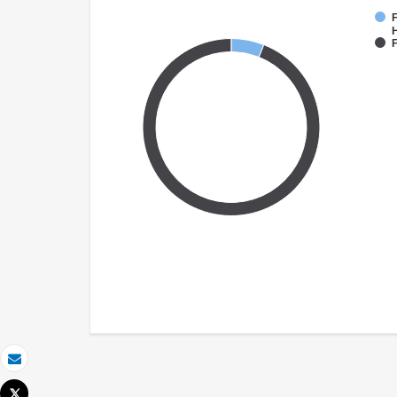
F
F
Email
Tweet