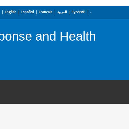
English
Español
Français
العربية
Русский
onse and Health