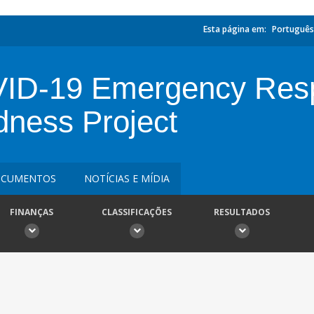
Esta página em:
Português
ID-19 Emergency Resp
ness Project
CUMENTOS
NOTÍCIAS E MÍDIA
FINANÇAS
CLASSIFICAÇÕES
RESULTADOS