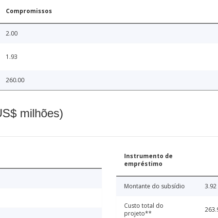
Compromissos
2.00
1.93
260.00
(US$ milhões)
Instrumento de
empréstimo
Montante do subsídio
3.92
Custo total do
263.
projeto**