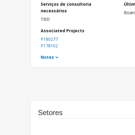
Serviços de consultoria
Últi
necessários
Boar
TBD
Associated Projects
P180277
P178102
Notes
Setores