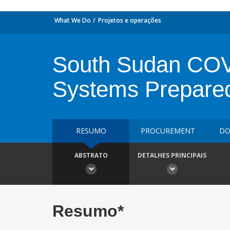
What We Do
Projetos e operações
South Sudan COV
Systems Prepared
RESUMO
PROCUREMENT
DO
ABSTRATO
DETALHES PRINCIPAIS
Resumo*