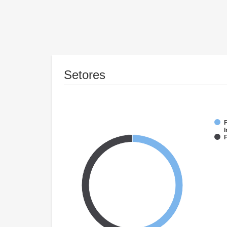
Setores
F
I