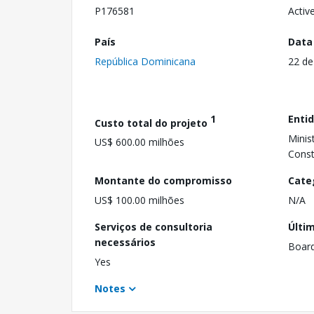
P176581
Activ
País
Data
República Dominicana
22 de
1
Enti
Custo total do projeto
Minis
US$ 600.00 milhões
Const
Montante do compromisso
Cate
US$ 100.00 milhões
N/A
Serviços de consultoria
Últi
necessários
Boar
Yes
Notes