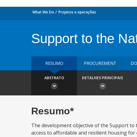
What We Do
Projetos e operações
Support to the Na
RESUMO
PROCUREMENT
DO
ABSTRATO
DETALHES PRINCIPAIS
Resumo*
The development objective of the Support to 
access to affordable and resilient housing for