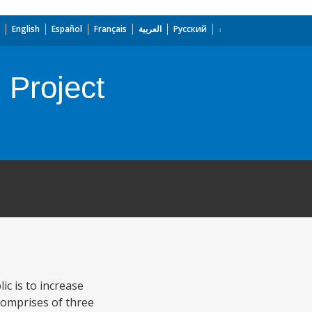
English
Español
Français
العربية
Русский
 Project
c is to increase
 comprises of three