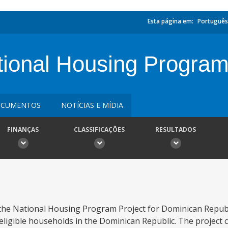
Esta página em:
Português
tional Housing Program
CUMENTOS
NOTÍCIAS E MÍDIA
FINANÇAS
CLASSIFICAÇÕES
RESULTADOS
the National Housing Program Project for Dominican Republi
 eligible households in the Dominican Republic. The project