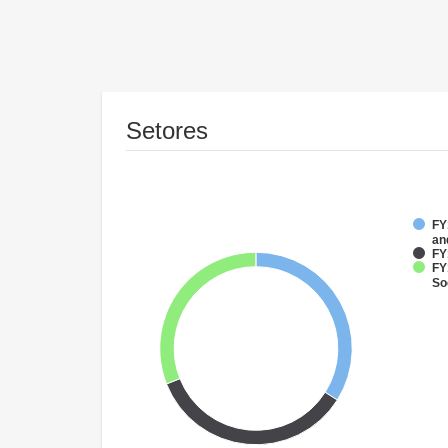
Setores
FY
an
FY
FY
So