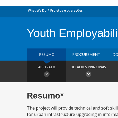
What We Do
Projetos e operações
Youth Employabili
RESUMO
PROCUREMENT
DO
ABSTRATO
DETALHES PRINCIPAIS
Resumo*
The project will provide technical and soft sk
for urban infrastructure upgrading in informa