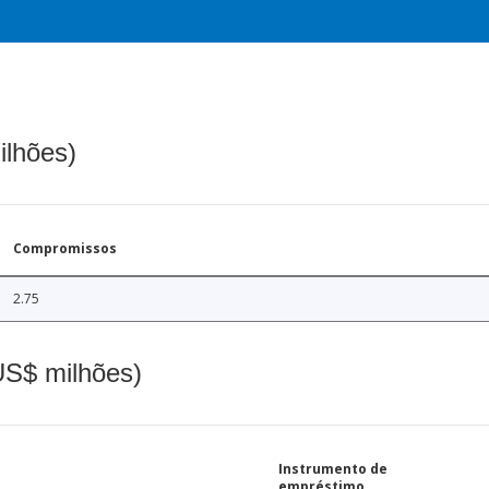
ilhões)
Compromissos
2.75
(US$ milhões)
Instrumento de
empréstimo