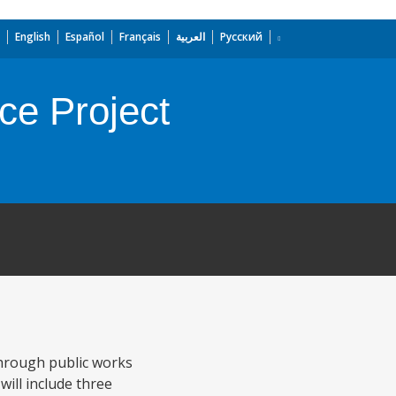
English
Español
Français
العربية
Русский
ce Project
 through public works
ill include three