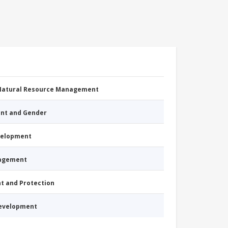
 Natural Resource Management
nt and Gender
evelopment
nagement
nt and Protection
Development