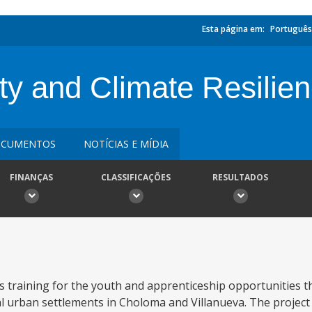
Esta página em:
Português
ty and Climate Resilien
CUMENTOS
NOTÍCIAS E MÍDIA
FINANÇAS
CLASSIFICAÇÕES
RESULTADOS
ills training for the youth and apprenticeship opportunities
l urban settlements in Choloma and Villanueva. The project w