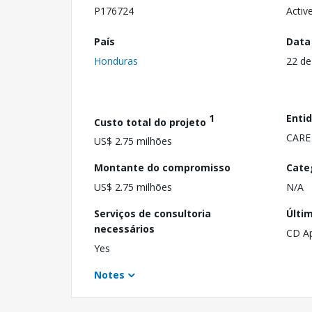
P176724
Activ
País
Data
Honduras
22 de
1
Enti
Custo total do projeto
CARE
US$ 2.75 milhões
Montante do compromisso
Cate
US$ 2.75 milhões
N/A
Serviços de consultoria
Últi
necessários
CD A
Yes
Notes