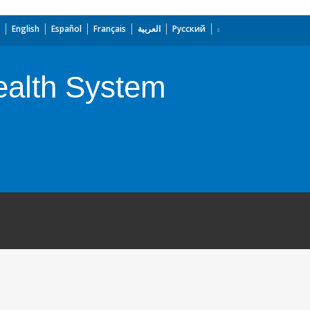
English
Español
Français
العربية
Русский
alth System