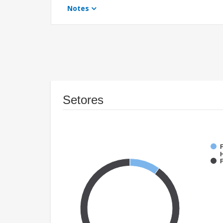
Notes
Setores
F
F