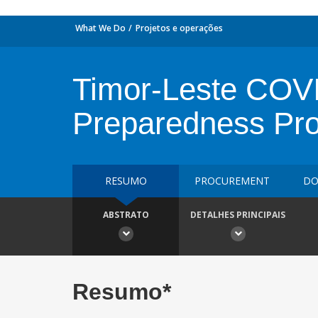
What We Do
Projetos e operações
Timor-Leste COV
Preparedness Pro
RESUMO
PROCUREMENT
DO
ABSTRATO
DETALHES PRINCIPAIS
Resumo*