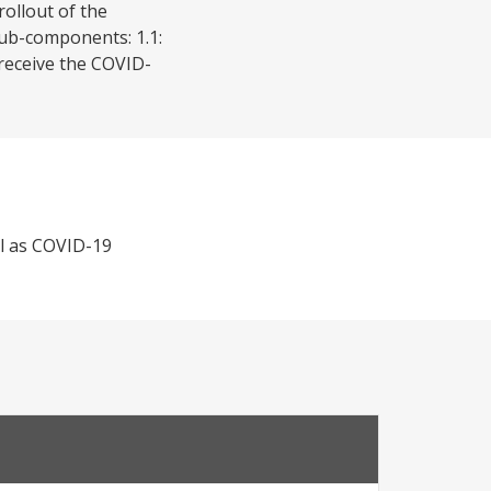
ollout of the
sub-components: 1.1:
 receive the COVID-
ll as COVID-19