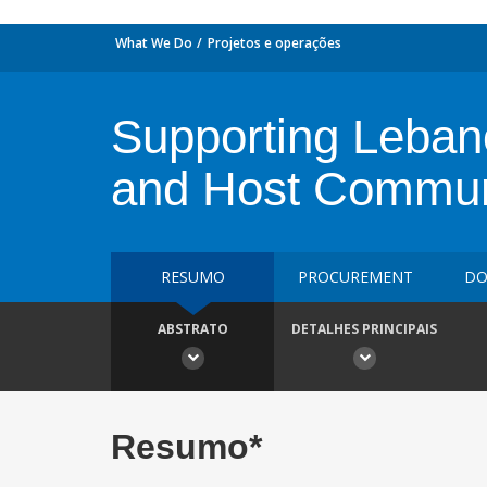
What We Do
Projetos e operações
Supporting Leba
and Host Commun
RESUMO
PROCUREMENT
DO
ABSTRATO
DETALHES PRINCIPAIS
Resumo*