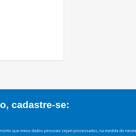
, cadastre-se:
nsinto que meus dados pessoais sejam processados, na medida do necessá