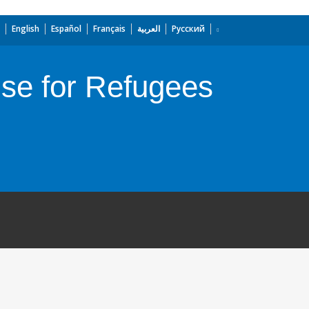
English
Español
Français
العربية
Русский
se for Refugees