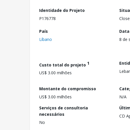
Identidade do Projeto
Situ
P176778
Close
País
Data
Líbano
8 de 
1
Enti
Custo total do projeto
Leban
US$ 3.00 milhões
Montante do compromisso
Cate
US$ 3.00 milhões
N/A
Serviços de consultoria
Últi
necessários
CD A
No