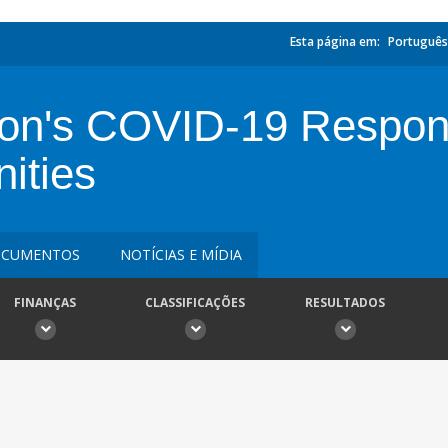
Esta página em:
Português
non's COVID-19 Respon
ities
CUMENTOS
NOTÍCIAS E MÍDIA
FINANÇAS
CLASSIFICAÇÕES
RESULTADOS