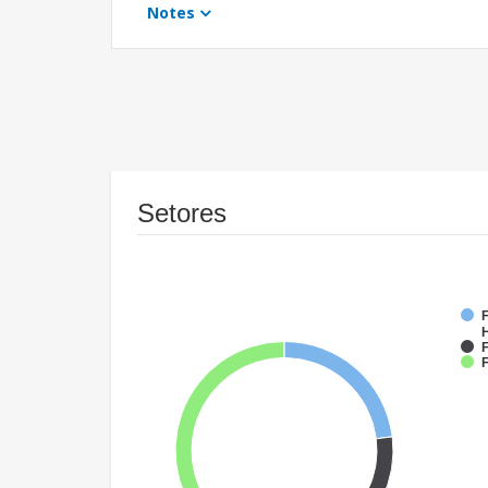
Notes
Setores
F
F
F