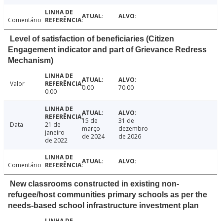
Comentário
Level of satisfaction of beneficiaries (Citizen
Engagement indicator and part of Grievance Redress
Mechanism)
Valor
0.00
70.00
0.00
15 de
31 de
Data
21 de
março
dezembro
janeiro
de 2024
de 2026
de 2022
Comentário
New classrooms constructed in existing non-
refugee/host communities primary schools as per the
needs-based school infrastructure investment plan