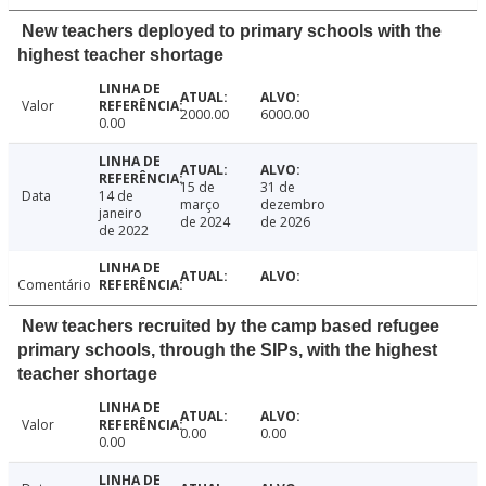
New teachers deployed to primary schools with the
highest teacher shortage
Valor
2000.00
6000.00
0.00
15 de
31 de
Data
14 de
março
dezembro
janeiro
de 2024
de 2026
de 2022
Comentário
New teachers recruited by the camp based refugee
primary schools, through the SIPs, with the highest
teacher shortage
Valor
0.00
0.00
0.00