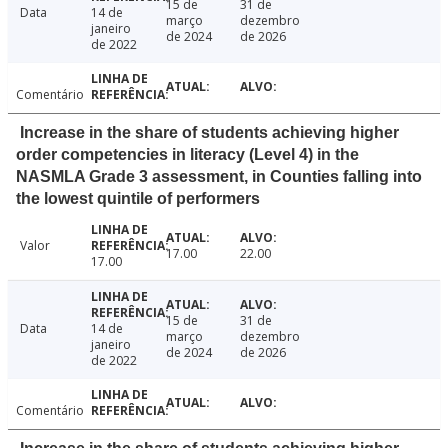
15 de
31 de
Data
14 de
março
dezembro
janeiro
de 2024
de 2026
de 2022
Comentário
Increase in the share of students achieving higher
order competencies in literacy (Level 4) in the
NASMLA Grade 3 assessment, in Counties falling into
the lowest quintile of performers
Valor
17.00
22.00
17.00
15 de
31 de
Data
14 de
março
dezembro
janeiro
de 2024
de 2026
de 2022
Comentário