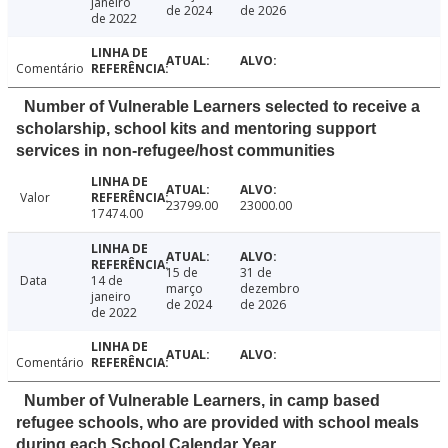
janeiro
de 2024
de 2026
de 2022
Comentário
Number of Vulnerable Learners selected to receive a
scholarship, school kits and mentoring support
services in non-refugee/host communities
Valor
23799.00
23000.00
17474.00
15 de
31 de
Data
14 de
março
dezembro
janeiro
de 2024
de 2026
de 2022
Comentário
Number of Vulnerable Learners, in camp based
refugee schools, who are provided with school meals
during each School Calendar Year.