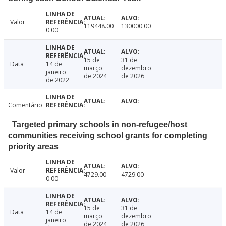
Valor
119448.00
130000.00
0.00
15 de
31 de
Data
14 de
março
dezembro
janeiro
de 2024
de 2026
de 2022
Comentário
Targeted primary schools in non-refugee/host
communities receiving school grants for completing
priority areas
Valor
4729.00
4729.00
0.00
15 de
31 de
Data
14 de
março
dezembro
janeiro
de 2024
de 2026