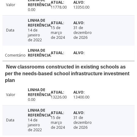
Valor
11778.00
13350.00
0.00
15 de
31 de
Data
14 de
março
dezembro
janeiro
de 2024
de 2026
de 2022
Comentário
New classrooms constructed in existing schools as
per the needs-based school infrastructure investment
plan
Valor
13226.00
13400.00
0.00
15 de
31 de
Data
14 de
março
dezembro
janeiro
de 2024
de 2026
de 2022