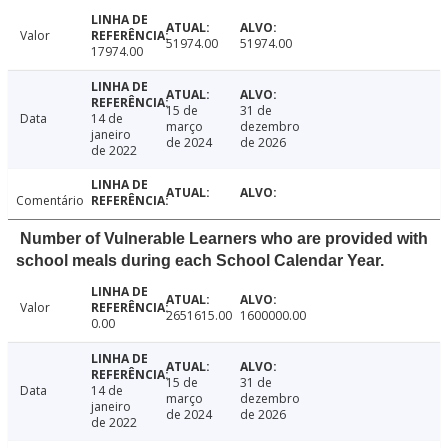
Valor
51974.00
51974.00
17974.00
15 de
31 de
Data
14 de
março
dezembro
janeiro
de 2024
de 2026
de 2022
Comentário
Number of Vulnerable Learners who are provided with
school meals during each School Calendar Year.
Valor
2651615.00
1600000.00
0.00
15 de
31 de
Data
14 de
março
dezembro
janeiro
de 2024
de 2026
de 2022