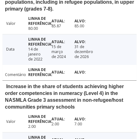
populations, including in refugee populations, in upper
primary (grades 7-8).
Valor
85.87
85.00
80.00
15 de
31 de
Data
14 de
março
dezembro
janeiro
de 2024
de 2026
de 2022
Comentário
Increase in the share of students achieving higher
order competencies in numeracy (Level 4) in the
NASMLA Grade 3 assessment in non-refugee/host
communities primary schools
Valor
2.00
7.00
2.00