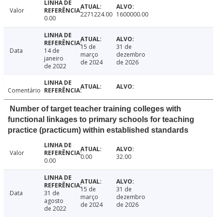
Valor
2271224.00
1600000.00
0.00
15 de
31 de
Data
14 de
março
dezembro
janeiro
de 2024
de 2026
de 2022
Comentário
Number of target teacher training colleges with
functional linkages to primary schools for teaching
practice (practicum) within established standards
Valor
0.00
32.00
0.00
15 de
31 de
Data
31 de
março
dezembro
agosto
de 2024
de 2026
de 2022