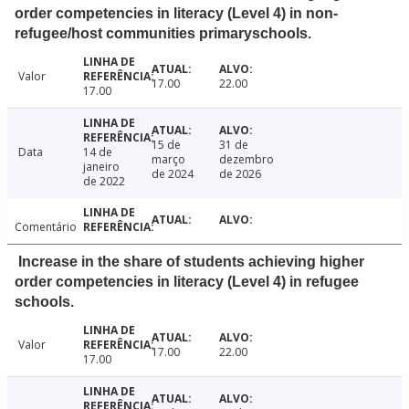
order competencies in literacy (Level 4) in non-
refugee/host communities primaryschools.
Valor
17.00
22.00
17.00
15 de
31 de
Data
14 de
março
dezembro
janeiro
de 2024
de 2026
de 2022
Comentário
Increase in the share of students achieving higher
order competencies in literacy (Level 4) in refugee
schools.
Valor
17.00
22.00
17.00