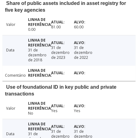
Share of public assets included in asset registry for
five key agencies
Valor
81.00
60.00
0.00
31 de
31 de
Data
31 de
dezembro
dezembro
dezembro
de 2023
de 2022
de 2018
Comentário
Use of foundational ID in key public and private
transactions
Valor
Yes
Yes
No
31 de
31 de
Data
31 de
dezembro
dezembro