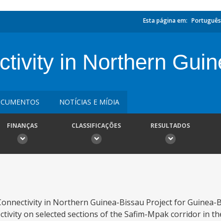
Esta página em:
Português
ivity in Northern Guin
CUMENTOS
NOTÍCIAS E MÍDIA
FINANÇAS
CLASSIFICAÇÕES
RESULTADOS
onnectivity in Northern Guinea-Bissau Project for Guinea-Bi
nectivity on selected sections of the Safim-Mpak corridor in t