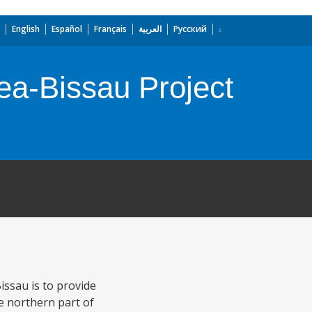
English
Español
Français
العربية
Русский
ea-Bissau Project
ssau is to provide
he northern part of