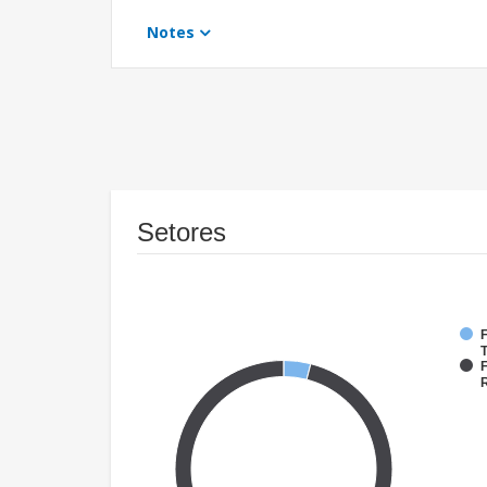
Notes
Setores
F
T
F