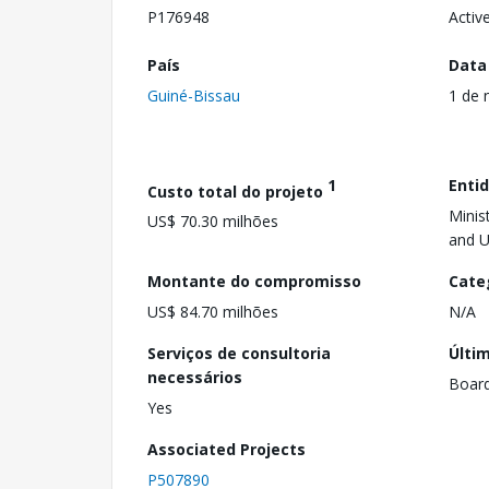
P176948
Activ
País
Data
Guiné-Bissau
1 de 
1
Enti
Custo total do projeto
Minis
US$ 70.30 milhões
and U
Montante do compromisso
Cate
US$ 84.70 milhões
N/A
Serviços de consultoria
Últi
necessários
Boar
Yes
Associated Projects
P507890