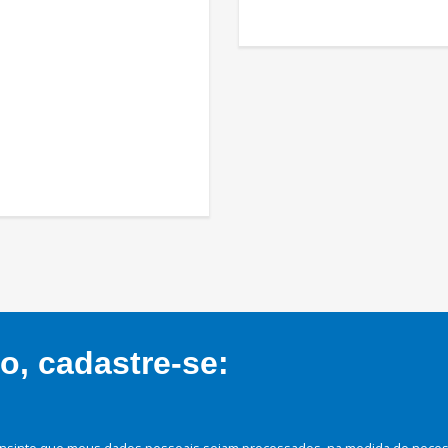
, cadastre-se:
nsinto que meus dados pessoais sejam processados, na medida do necessá