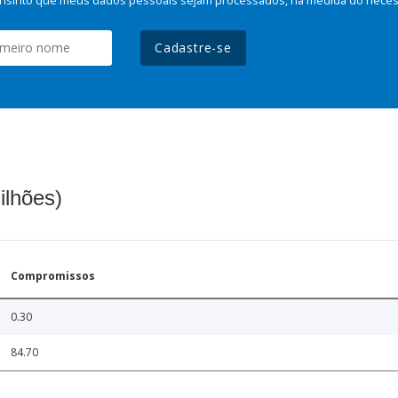
Cadastre-se
ilhões)
Compromissos
0.30
84.70