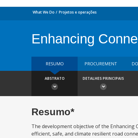
What We Do
Projetos e operações
Enhancing Connect
RESUMO
PROCUREMENT
DO
ABSTRATO
DETALHES PRINCIPAIS
Resumo*
The development objective of the Enhancing C
efficient, safe, and climate resilient road con