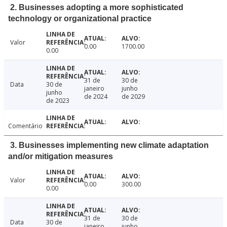
2. Businesses adopting a more sophisticated
technology or organizational practice
Valor
0.00
1700.00
0.00
31 de
30 de
Data
30 de
janeiro
junho
junho
de 2024
de 2029
de 2023
Comentário
3. Businesses implementing new climate adaptation
and/or mitigation measures
Valor
0.00
300.00
0.00
31 de
30 de
Data
30 de
janeiro
junho