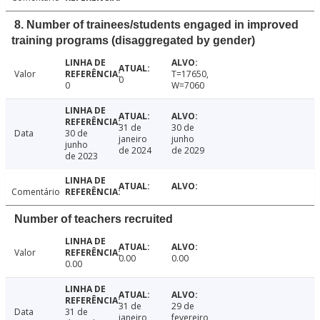
8. Number of trainees/students engaged in improved
training programs (disaggregated by gender)
Valor
T=17650,
0
0
W=7060
31 de
30 de
Data
30 de
janeiro
junho
junho
de 2024
de 2029
de 2023
Comentário
Number of teachers recruited
Valor
0.00
0.00
0.00
31 de
29 de
Data
31 de
janeiro
fevereiro