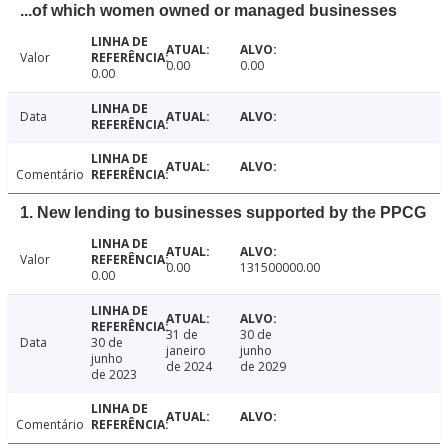
...of which women owned or managed businesses
Valor
0.00
0.00
0.00
Data
Comentário
1. New lending to businesses supported by the PPCG
Valor
0.00
131500000.00
0.00
31 de
30 de
Data
30 de
janeiro
junho
junho
de 2024
de 2029
de 2023
Comentário