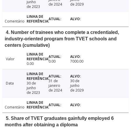
junho
de 2024
de 2029
de 2023
Comentário
4. Number of trainees who complete a credentialed,
industry-oriented program from TVET schools and
centers (cumulative)
Valor
0.00
7000.00
0.00
31 de
30 de
Data
30 de
janeiro
junho
junho
de 2024
de 2029
de 2023
Comentário
5. Share of TVET graduates gainfully employed 6
months after obtaining a diploma