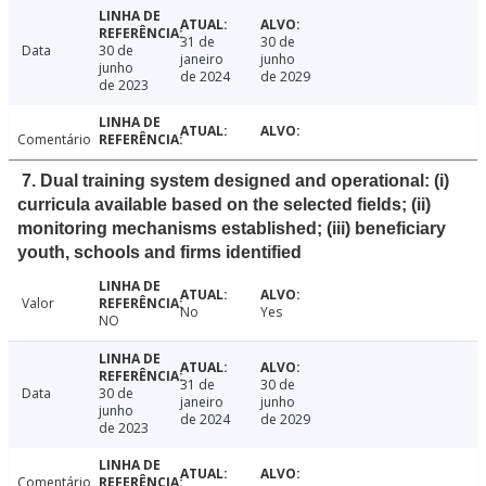
31 de
30 de
Data
30 de
janeiro
junho
junho
de 2024
de 2029
de 2023
Comentário
7. Dual training system designed and operational: (i)
curricula available based on the selected fields; (ii)
monitoring mechanisms established; (iii) beneficiary
youth, schools and firms identified
Valor
No
Yes
NO
31 de
30 de
Data
30 de
janeiro
junho
junho
de 2024
de 2029
de 2023
Comentário