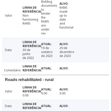
Bidding
documents
RAMS
to
made
tender
Valor
Non
up to
the
functioning
date
RAMS
RAMS
and
are
functional
under
rev
19 de
29 de
Data
30 de
outubro
dezembro
junho
de 2023
de 2023
de 2022
Comentário
Roads rehabilitated - rural
Valor
0.00
0.00
0.00
Data