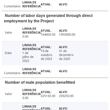
Comentário
Number of labor days generated through direct
employment by the Project
Valor
164603.00
1050000.00
0.00
19 de
31 de
Data
1 de
outubro
dezembro
julho de
de 2023
de 2025
2022
Comentário
Number of male population benefitted
Valor
225163.00
293250.00
0.00