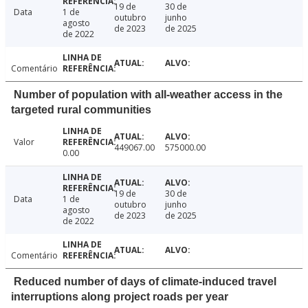
19 de
30 de
Data
1 de
outubro
junho
agosto
de 2023
de 2025
de 2022
Comentário
Number of population with all-weather access in the
targeted rural communities
Valor
449067.00
575000.00
0.00
19 de
30 de
Data
1 de
outubro
junho
agosto
de 2023
de 2025
de 2022
Comentário
Reduced number of days of climate-induced travel
interruptions along project roads per year