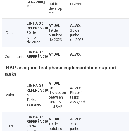
functioning
out to
revived
MIS
develop
the
19 de
30 de
Data
30 de
outubro
junho
junho
de 2023
de 2023
de 2022
Comentário
RAP assigned first phase implementation support
tasks
Under
discussion
Phase 1
Valor
No
between
tasks
Tasks
UNOPS
assigned
assigned
and RAP
19 de
30 de
Data
30 de
outubro
junho
junho