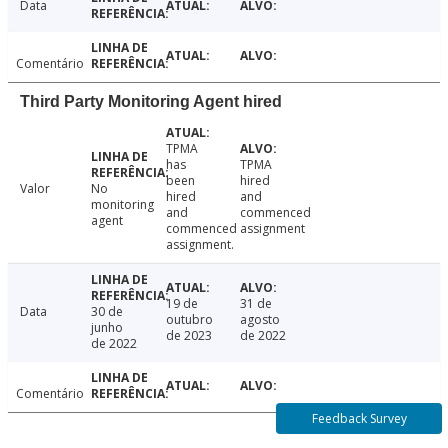
Data
Comentário
Third Party Monitoring Agent hired
TPMA
has
TPMA
been
hired
Valor
No
hired
and
monitoring
and
commenced
agent
commenced
assignment
assignment.
19 de
31 de
Data
30 de
outubro
agosto
junho
de 2023
de 2022
de 2022
Comentário
Feedback Survey