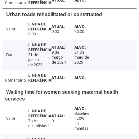
Comentário
Urban roads rehabilitated or constructed
Valor
0.00
70.00
0.00
9 de
31 de
Data
31 de
março
maio de
janeiro
de 2024
2029
de 2023
Comentário
Waiting time for women seeking maternal health
services
Baseline
Valor
- 20%
To be
0
(in
established
minutes)