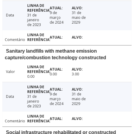
9 de
31 de
Data
31 de
março
maio de
janeiro
de 2024
2029
de 2023
Comentário
Sanitary landfills with methane emission
capture/combustion technology constructed
Valor
0.00
3.00
0.00
9 de
31 de
Data
31 de
março
maio de
janeiro
de 2024
2029
de 2023
Comentário
Social infrastructure rehabilitated or constructed