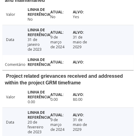
and maintenaned
Valor
No
Yes
No
9 de
31 de
Data
31 de
março
maio de
janeiro
de 2024
2029
de 2023
Comentário
Project related grievances received and addressed
within the project GRM timeframe
Valor
0.00
80.00
0.00
9 de
31 de
Data
20 de
março
maio de
fevereiro
de 2024
2029
de 2023