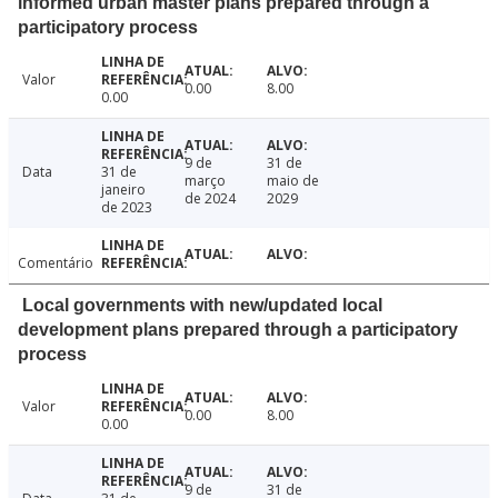
informed urban master plans prepared through a
participatory process
Valor
0.00
8.00
0.00
9 de
31 de
Data
31 de
março
maio de
janeiro
de 2024
2029
de 2023
Comentário
Local governments with new/updated local
development plans prepared through a participatory
process
Valor
0.00
8.00
0.00
9 de
31 de