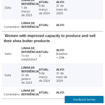
9 de
31 de
Data
1 de
março
maio de
março
de 2024
2029
de 2023
Comentário
Women with improved capacity to produce and sell
their shea butter products
Valor
Baseline
To be
0
+ 20%
established
9 de
31 de
Data
31 de
março
maio de
janeiro
de 2024
2029
de 2023
Comentário
Feedback Survey