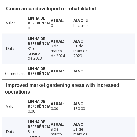
Green areas developed or rehabilitated
8
Valor
0
hectares
0
9 de
31 de
Data
31 de
março
maio de
janeiro
de 2024
2029
de 2023
Comentário
Improved market gardening areas with increased
operations
Valor
0.00
150.00
0.00
9 de
31 de
Data
31 de
março
maio de
janeiro