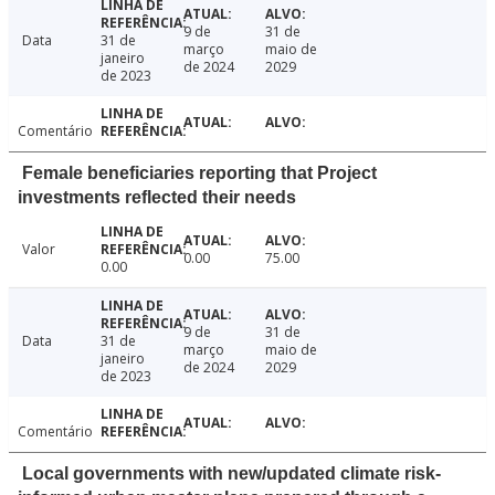
9 de
31 de
Data
31 de
março
maio de
janeiro
de 2024
2029
de 2023
Comentário
Female beneficiaries reporting that Project
investments reflected their needs
Valor
0.00
75.00
0.00
9 de
31 de
Data
31 de
março
maio de
janeiro
de 2024
2029
de 2023
Comentário
Local governments with new/updated climate risk-