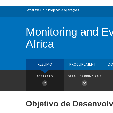
What We Do
Projetos e operações
Monitoring and Ev
Africa
RESUMO
PROCUREMENT
DO
ABSTRATO
DETALHES PRINCIPAIS
Objetivo de Desenvol