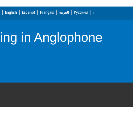
English
Español
Français
العربية
Русский
ding in Anglophone