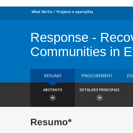
What We Do
Projetos e operações
Response - Recove
Communities in Et
RESUMO
PROCUREMENT
DO
ABSTRATO
DETALHES PRINCIPAIS
Resumo*