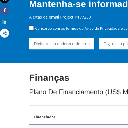
Mantenha-se informado
Imprimir
Share
Alertas de email Project P177233
Share
Concordo com os termos do Aviso de Privacidade e co
Finanças
Plano De Financiamento (US$ M
Financiador