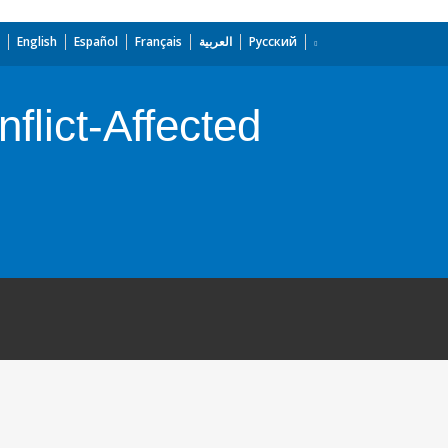
English
Español
Français
العربية
Русский
flict-Affected