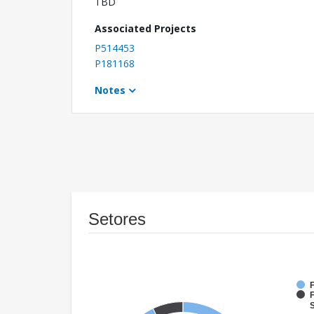
TBD
Associated Projects
P514453
P181168
Notes
Setores
F
F
S