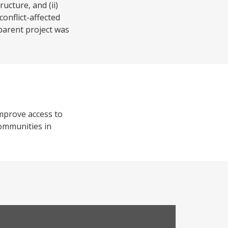
ucture, and (ii)
onflict-affected
 parent project was
improve access to
communities in