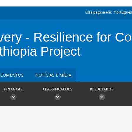
Esta página em:
Português
ry - Resilience for Con
hiopia Project
CUMENTOS
NOTÍCIAS E MÍDIA
FINANÇAS
CLASSIFICAÇÕES
RESULTADOS