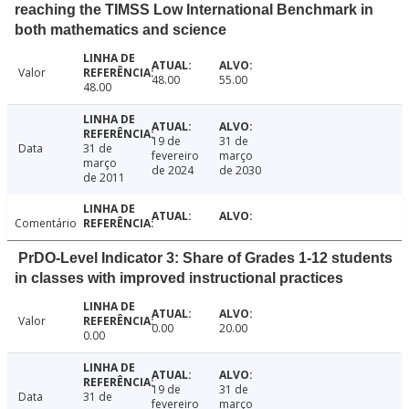
reaching the TIMSS Low International Benchmark in
both mathematics and science
Valor
48.00
55.00
48.00
19 de
31 de
Data
31 de
fevereiro
março
março
de 2024
de 2030
de 2011
Comentário
PrDO-Level Indicator 3: Share of Grades 1-12 students
in classes with improved instructional practices
Valor
0.00
20.00
0.00
19 de
31 de
Data
31 de
fevereiro
março