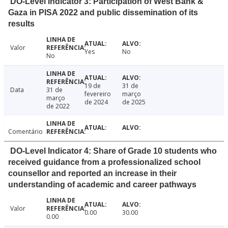
DO-Level Indicator 3: Participation of West Bank &
Gaza in PISA 2022 and public dissemination of its
results
Valor
Yes
No
No
19 de
31 de
Data
31 de
fevereiro
março
março
de 2024
de 2025
de 2022
Comentário
DO-Level Indicator 4: Share of Grade 10 students who
received guidance from a professionalized school
counsellor and reported an increase in their
understanding of academic and career pathways
Valor
0.00
30.00
0.00