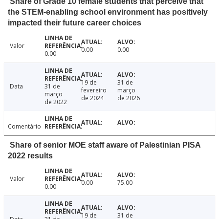
Share of Grade 10 female students that perceive that
the STEM-enabling school environment has positively
impacted their future career choices
Valor
0.00
0.00
0.00
19 de
31 de
Data
31 de
fevereiro
março
março
de 2024
de 2026
de 2022
Comentário
Share of senior MOE staff aware of Palestinian PISA
2022 results
Valor
0.00
75.00
0.00
19 de
31 de