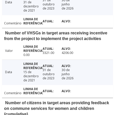
31 de
30 de
Data
31 de
outubro
junho
dezembro
de 2023
de 2026
de 2021
Comentário
Number of VHSGs in target areas receiving incentive
from the project to implement the project activities
Valor
3321.00
4206.00
0.00
31 de
30 de
Data
15 de
outubro
junho
dezembro
de 2023
de 2026
de 2021
Comentário
Number of citizens in target areas providing feedback
on commune services for women and children
(cumulative)