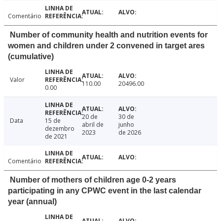
Comentário
Number of community health and nutrition events for
women and children under 2 convened in target ares
(cumulative)
Valor
110.00
20496.00
0.00
20 de
30 de
Data
15 de
abril de
junho
dezembro
2023
de 2026
de 2021
Comentário
Number of mothers of children age 0-2 years
participating in any CPWC event in the last calendar
year (annual)