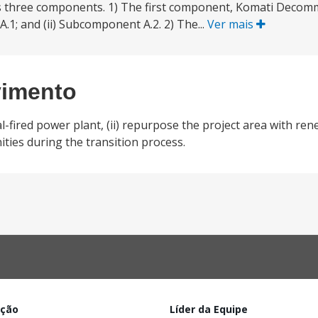
has three components. 1) The first component, Komati Decom
1; and (ii) Subcomponent A.2. 2) The...
Ver mais
vimento
fired power plant, (ii) repurpose the project area with renew
ies during the transition process.
ação
Líder da Equipe