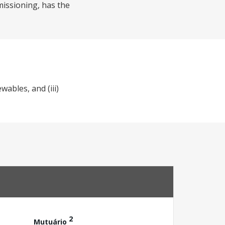
missioning, has the
ables, and (iii)
2
Mutuário