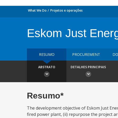
What We Do
Projetos e operações
Eskom Just Energy
RESUMO
PROCUREMENT
DO
ABSTRATO
DETALHES PRINCIPAIS
Resumo*
The development objective of Eskom Just Energ
fired power plant, (ii) repurpose the project 