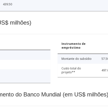
439.50
(US$ milhões)
Instrumento de
empréstimo
Montante do subsídio
57.5
Custo total do
497.
projeto**
mento do Banco Mundial (em US$ milhões)