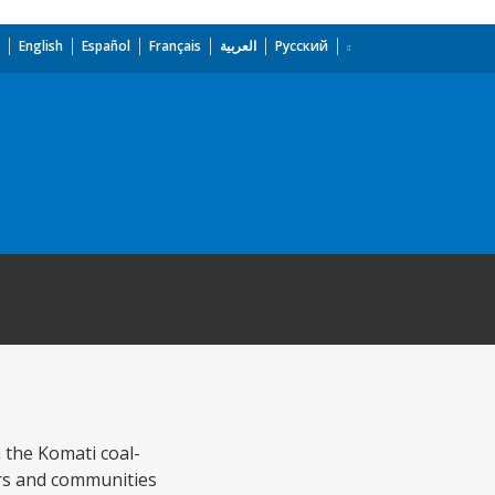
English
Español
Français
العربية
Русский
 the Komati coal-
kers and communities