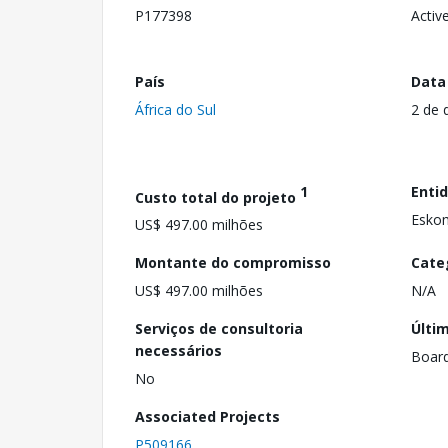
P177398
Activ
País
Data
África do Sul
2 de 
1
Enti
Custo total do projeto
Eskom
US$ 497.00 milhões
Montante do compromisso
Cate
US$ 497.00 milhões
N/A
Serviços de consultoria
Últi
necessários
Boar
No
Associated Projects
P509166