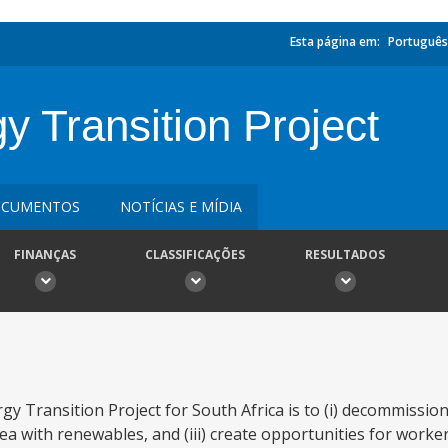
Esta página em:
Português
 Transition Project
CUMENTOS
NOTÍCIAS E MÍDIA
FINANÇAS
CLASSIFICAÇÕES
RESULTADOS
y Transition Project for South Africa is to (i) decommission
area with renewables, and (iii) create opportunities for wor