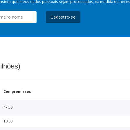
nsinto que meus dados pessoais sejam processados, na medida do necessá
Cadastre-se
ilhões)
Compromissos
47.50
10.00