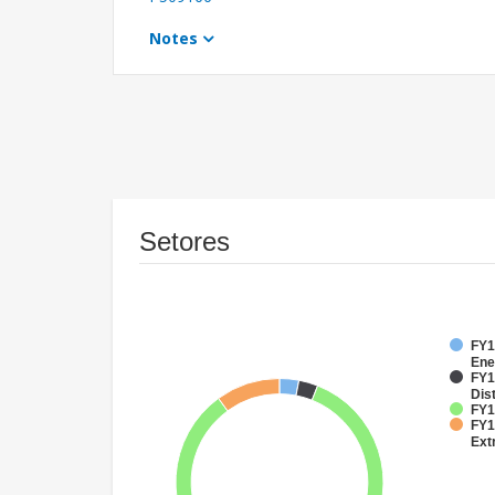
Notes
Setores
FY1
Ene
FY1
Dist
FY1
FY1
Ext