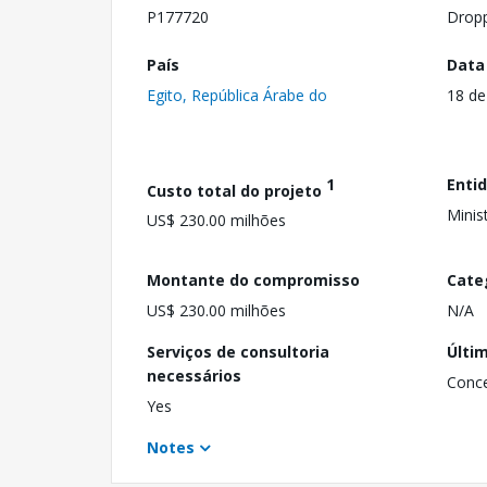
P177720
Drop
País
Data
Egito, República Árabe do
18 d
1
Enti
Custo total do projeto
Minist
US$ 230.00 milhões
Montante do compromisso
Cate
US$ 230.00 milhões
N/A
Serviços de consultoria
Últi
necessários
Conc
Yes
Notes