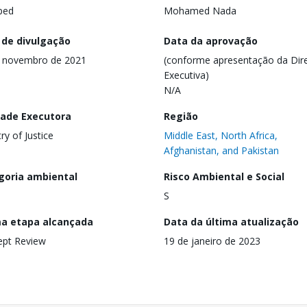
ped
Mohamed Nada
 de divulgação
Data da aprovação
e novembro de 2021
(conforme apresentação da Dire
Executiva)
N/A
dade Executora
Região
ry of Justice
Middle East, North Africa,
Afghanistan, and Pakistan
goria ambiental
Risco Ambiental e Social
S
ma etapa alcançada
Data da última atualização
ept Review
19 de janeiro de 2023