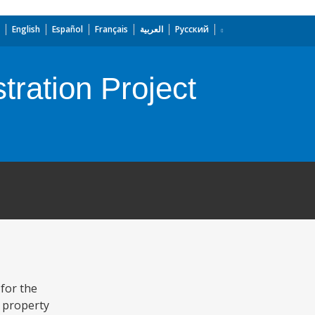
English
Español
Français
العربية
Русский
tration Project
for the
d property