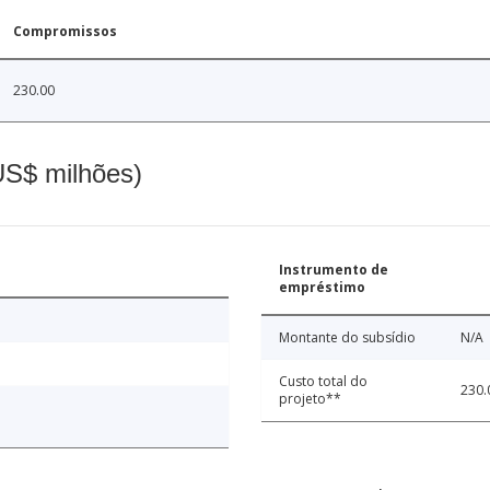
Compromissos
230.00
(US$ milhões)
Instrumento de
empréstimo
Montante do subsídio
N/A
Custo total do
230.
projeto**