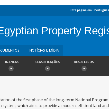
Esta página em:
Português
Egyptian Property Regis
CUMENTOS
NOTÍCIAS E MÍDIA
FINANÇAS
CLASSIFICAÇÕES
RESULTADOS
tion of the first phase of the long-term National Program 
n system, which aims to provide a modern, efficient land an