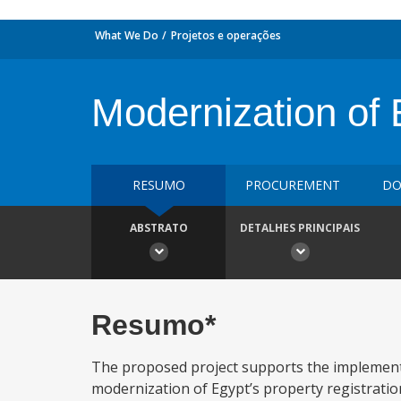
What We Do
Projetos e operações
Modernization of 
RESUMO
PROCUREMENT
DO
ABSTRATO
DETALHES PRINCIPAIS
Resumo*
The proposed project supports the implementa
modernization of Egypt’s property registratio