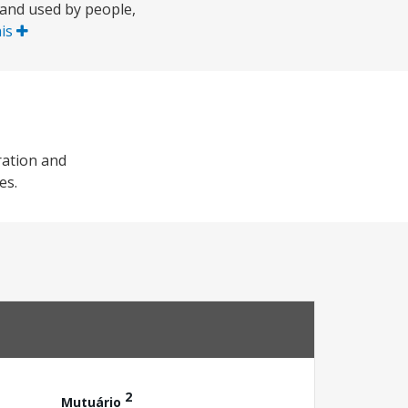
d and used by people,
ais
ration and
es.
2
Mutuário