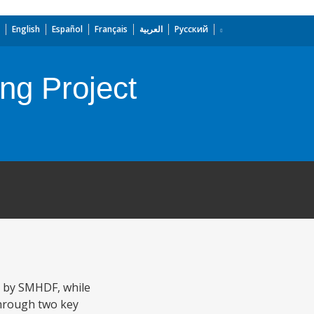
English
Español
Français
العربية
Русский
ng Project
ed by SMHDF, while
through two key