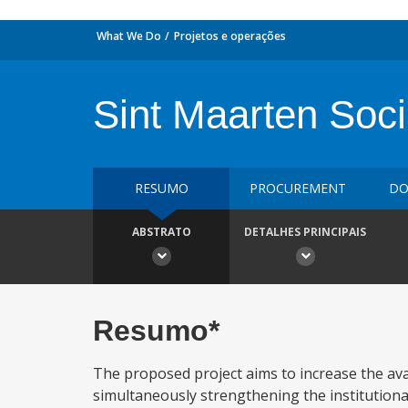
What We Do
Projetos e operações
Sint Maarten Soci
RESUMO
PROCUREMENT
DO
ABSTRATO
DETALHES PRINCIPAIS
Resumo*
The proposed project aims to increase the ava
simultaneously strengthening the institutiona