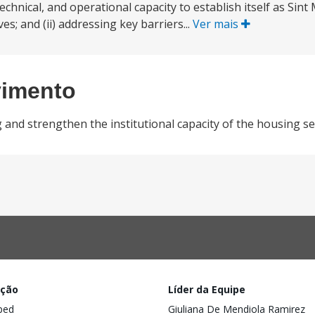
chnical, and operational capacity to establish itself as Sint
es; and (ii) addressing key barriers...
Ver mais
vimento
 and strengthen the institutional capacity of the housing s
ação
Líder da Equipe
ped
Giuliana De Mendiola Ramirez