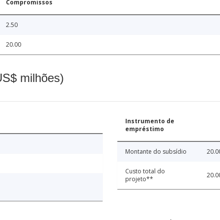
Compromissos
2.50
20.00
(US$ milhões)
Instrumento de
empréstimo
Montante do subsídio
20.0
Custo total do
20.0
projeto**