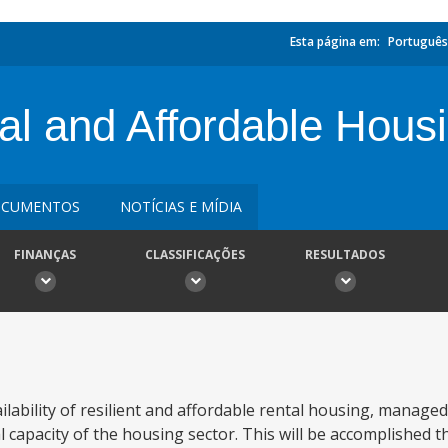
Esta página em:
Português
al and Affordable Housi
CUMENTOS
NOTÍCIAS E MÍDIA
FINANÇAS
CLASSIFICAÇÕES
RESULTADOS
ilability of resilient and affordable rental housing, manag
l capacity of the housing sector. This will be accomplished 