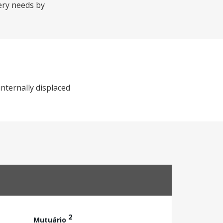
overy needs by
nternally displaced
2
Mutuário