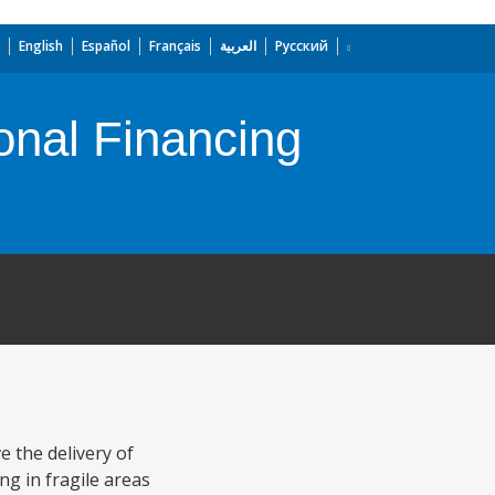
English
Español
Français
العربية
Русский
ional Financing
 the delivery of
ng in fragile areas