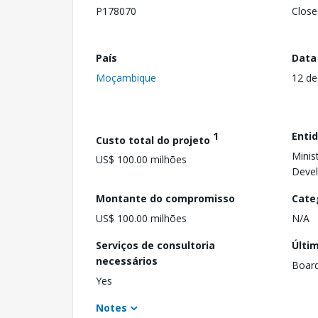
P178070
Close
País
Data
Moçambique
12 d
1
Enti
Custo total do projeto
Minis
US$ 100.00 milhões
Deve
Montante do compromisso
Cate
US$ 100.00 milhões
N/A
Serviços de consultoria
Últi
necessários
Boar
Yes
Notes