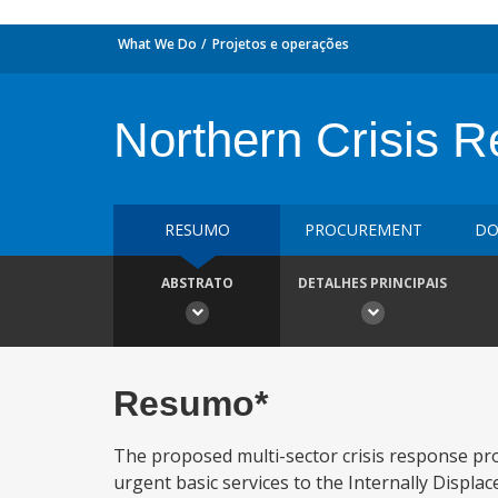
What We Do
Projetos e operações
Northern Crisis R
RESUMO
PROCUREMENT
DO
ABSTRATO
DETALHES PRINCIPAIS
Resumo*
The proposed multi-sector crisis response pr
urgent basic services to the Internally Displa