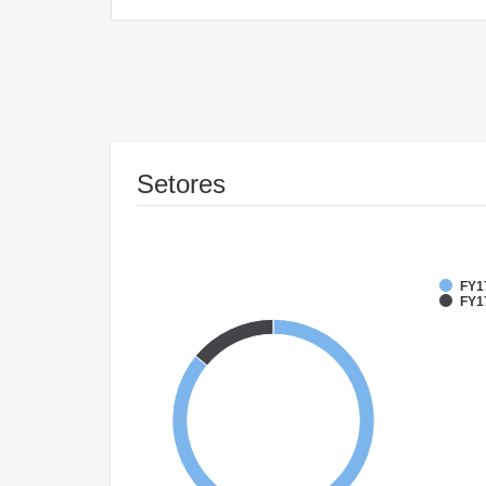
Setores
FY1
FY17