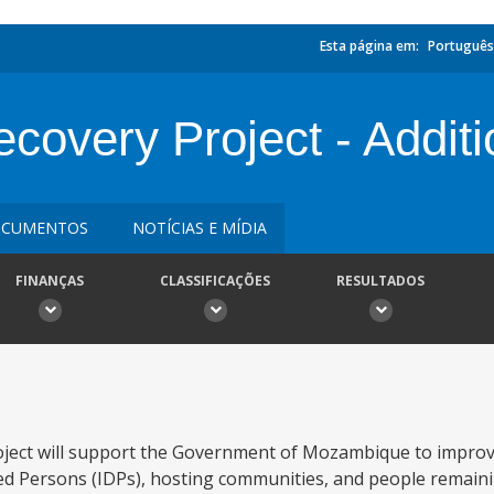
Esta página em:
Português
ecovery Project - Addit
CUMENTOS
NOTÍCIAS E MÍDIA
FINANÇAS
CLASSIFICAÇÕES
RESULTADOS
oject will support the Government of Mozambique to improve
ced Persons (IDPs), hosting communities, and people remaini