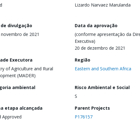
d
Lizardo Narvaez Marulanda
 de divulgação
Data da aprovação
e novembro de 2021
(conforme apresentação da Dire
Executiva)
20 de dezembro de 2021
dade Executora
Região
try of Agriculture and Rural
Eastern and Southern Africa
lopment (MADER)
goria ambiental
Risco Ambiental e Social
S
ma etapa alcançada
Parent Projects
d Approved
P176157