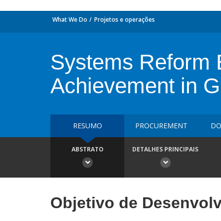
What We Do
Projetos e operações
Systems Reform E
Achievement in 
RESUMO
PROCUREMENT
DO
ABSTRATO
DETALHES PRINCIPAIS
Objetivo de Desenvol