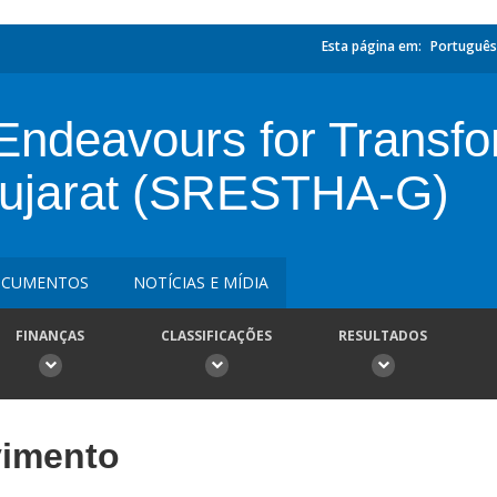
Esta página em:
Português
ndeavours for Transfo
Gujarat (SRESTHA-G)
CUMENTOS
NOTÍCIAS E MÍDIA
FINANÇAS
CLASSIFICAÇÕES
RESULTADOS
vimento