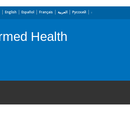
English
Español
Français
العربية
Русский
rmed Health