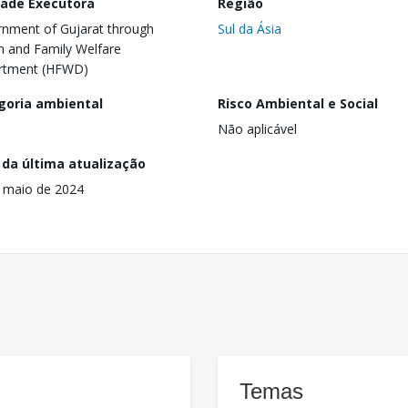
dade Executora
Região
nment of Gujarat through
Sul da Ásia
h and Family Welfare
rtment (HFWD)
goria ambiental
Risco Ambiental e Social
Não aplicável
 da última atualização
 maio de 2024
Temas