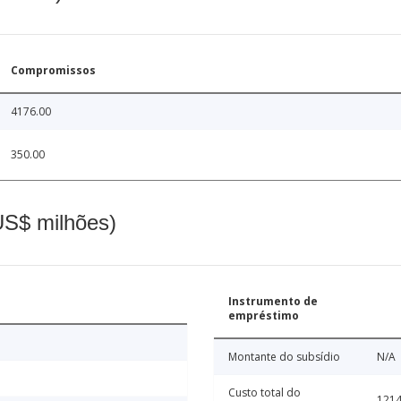
Compromissos
4176.00
350.00
(US$ milhões)
Instrumento de
empréstimo
Montante do subsídio
N/A
Custo total do
1214