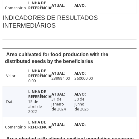
Comentário
INDICADORES DE RESULTADOS
INTERMEDIÁRIOS
Area cultivated for food production with the
distributed seeds by the beneficiaries
Valor
239984.00
360000.00
0.00
31 de
30 de
Data
15 de
janeiro
junho
abril de
de 2024
de 2025
2022
Comentário
Area planted with climate resilient vegetative coverage