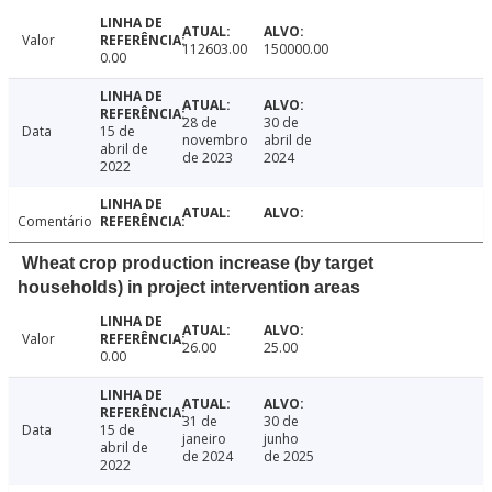
Valor
112603.00
150000.00
0.00
28 de
30 de
Data
15 de
novembro
abril de
abril de
de 2023
2024
2022
Comentário
Wheat crop production increase (by target
households) in project intervention areas
Valor
26.00
25.00
0.00
31 de
30 de
Data
15 de
janeiro
junho
abril de
de 2024
de 2025
2022