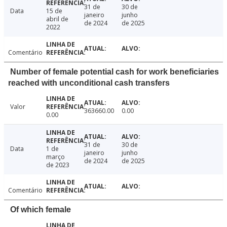
31 de
30 de
Data
15 de
janeiro
junho
abril de
de 2024
de 2025
2022
Comentário
Number of female potential cash for work beneficiaries
reached with unconditional cash transfers
Valor
363660.00
0.00
0.00
31 de
30 de
Data
1 de
janeiro
junho
março
de 2024
de 2025
de 2023
Comentário
Of which female