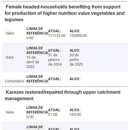
Female headed-households benefiting from support
for production of higher nutrition value vegetables and
legumes
Valor
111133.00
150000.00
0.00
31 de
30 de
Data
15 de
janeiro
junho
abril de
de 2024
de 2025
2022
Comentário
Karezes restored/repaired through upper catchment
management
Valor
51.00
150.00
0.00