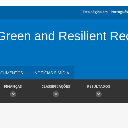
Esta página em:
Português
reen and Resilient R
CUMENTOS
NOTÍCIAS E MÍDIA
FINANÇAS
CLASSIFICAÇÕES
RESULTADOS