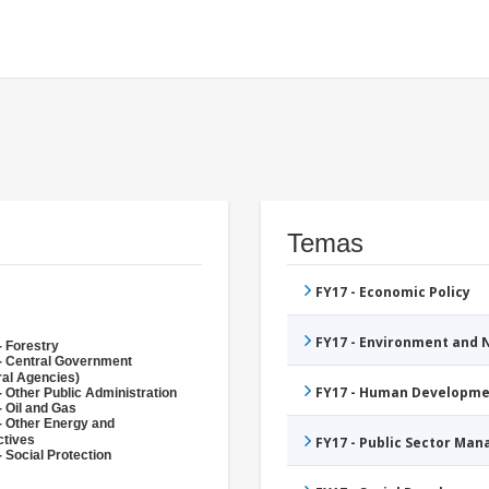
Temas
FY17 - Economic Policy
FY17 - Environment and
- Forestry
- Central Government
ral Agencies)
FY17 - Human Developme
- Other Public Administration
- Oil and Gas
- Other Energy and
ctives
FY17 - Public Sector Ma
 Social Protection