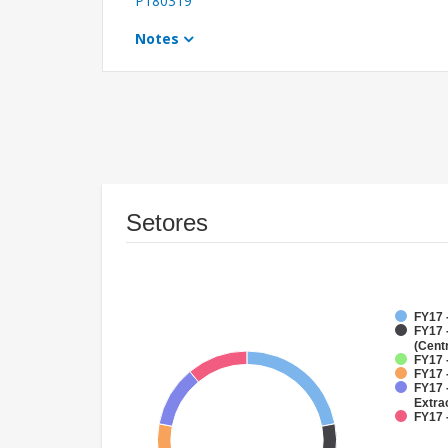
P180319
Notes
Setores
FY17 
FY17 
(Cent
FY17 
FY17 
FY17 
Extra
FY17 -