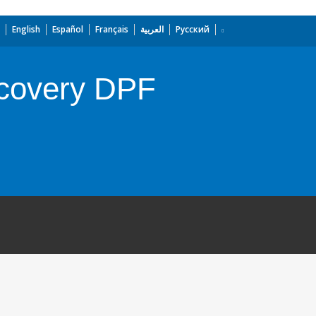
English
Español
Français
العربية
Русский
ecovery DPF