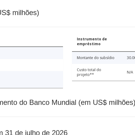
(US$ milhões)
Instrumento de
empréstimo
Montante do subsídio
30.0
Custo total do
N/A
projeto**
mento do Banco Mundial (em US$ milhões)
m 31 de julho de 2026