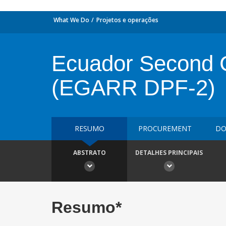
What We Do
Projetos e operações
Ecuador Second G
(EGARR DPF-2)
RESUMO
PROCUREMENT
DO
ABSTRATO
DETALHES PRINCIPAIS
Resumo*