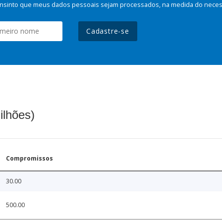
nsinto que meus dados pessoais sejam processados, na medida do necessá
Cadastre-se
ilhões)
Compromissos
30.00
500.00