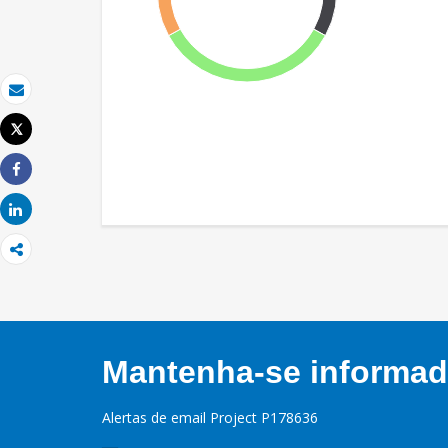
Email
Tweet
Imprimir
Share
Share
Mantenha-se informado
Alertas de email Project P178636