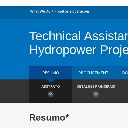
What We Do
Projetos e operações
Technical Assist
Hydropower Proje
RESUMO
PROCUREMENT
DO
ABSTRATO
DETALHES PRINCIPAIS
Resumo*