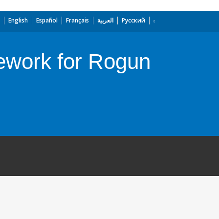
English
Español
Français
العربية
Русский
mework for Rogun