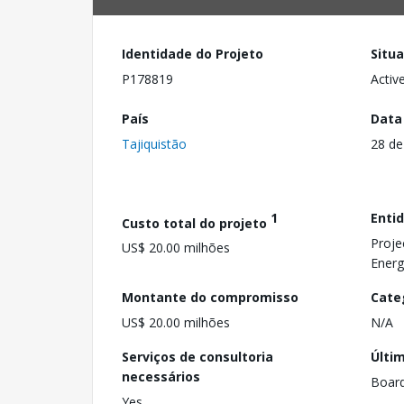
Identidade do Projeto
Situ
P178819
Activ
País
Data
Tajiquistão
28 de
1
Enti
Custo total do projeto
Proje
US$ 20.00 milhões
Energ
Montante do compromisso
Cate
US$ 20.00 milhões
N/A
Serviços de consultoria
Últi
necessários
Boar
Yes