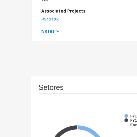
Associated Projects
P512123
Notes
Setores
FY1
FY1
Ene