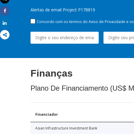
Imprimir
Alertas de email Project P178819
Share
Concordo com os termos do Aviso de Privacidade e co
Share
Finanças
Plano De Financiamento (US$ M
Financiador
Asian Infrastructure Investment Bank