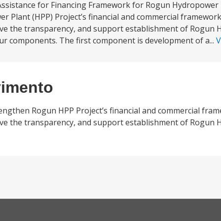
 Assistance for Financing Framework for Rogun Hydropower 
r Plant (HPP) Project’s financial and commercial framework
ove the transparency, and support establishment of Rogun H
ur components. The first component is development of a...
V
vimento
rengthen Rogun HPP Project’s financial and commercial fram
ove the transparency, and support establishment of Rogun H