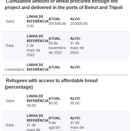
Cumulative amount of wheat procured through the
project and delivered in the ports of Beirut and Tripoli
Valor
301848.00
250000.00
0.00
30 de
31 de
Data
2 de
novembro
maio de
maio de
de 2023
2024
2022
Comentário
Refugees with access to affordable bread
(percentage)
Valor
90.00
95.00
90.00
4 de
31 de
Data
31 de
agosto
maio de
maio de