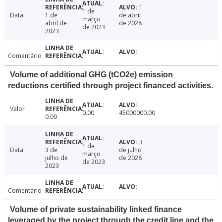
1
1 de
Data
1 de
de abril
março
abril de
de 2028
de 2023
2023
Comentário
Volume of additional GHG (tCO2e) emission
reductions certified through project financed activities.
Valor
0.00
45000000.00
0.00
3
1 de
Data
3 de
de julho
março
julho de
de 2028
de 2023
2023
Comentário
Volume of private sustainability linked finance
leveraged by the project through the credit line and the