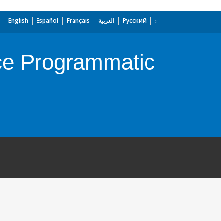
English
Español
Français
العربية
Русский
ce Programmatic