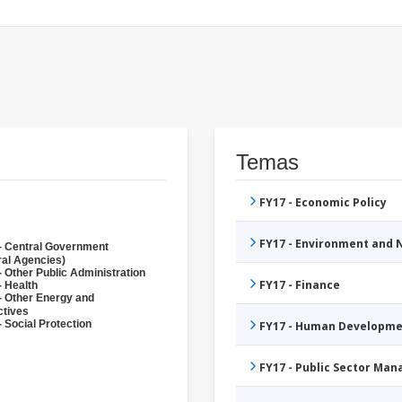
Temas
FY17 - Economic Policy
FY17 - Environment and
- Central Government
ral Agencies)
- Other Public Administration
FY17 - Finance
- Health
- Other Energy and
ctives
 Social Protection
FY17 - Human Developme
FY17 - Public Sector Ma