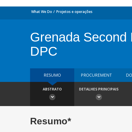
What We Do
Projetos e operações
Grenada Second 
DPC
RESUMO
PROCUREMENT
DO
ABSTRATO
DETALHES PRINCIPAIS
Resumo*