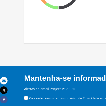
Mantenha-se informado
Email
Alertas de email Project P178930
Tweet
Imprimir
Concordo com os termos do Aviso de Privacidade e co
Share