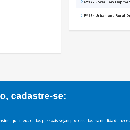
FY17 - Social Developme
FY17 - Urban and Rural 
, cadastre-se:
nsinto que meus dados pessoais sejam processados, na medida do necessá