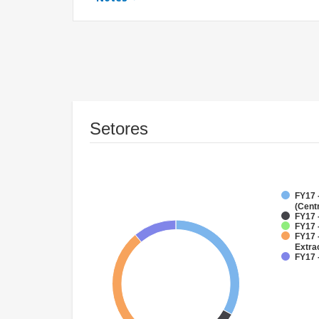
Setores
FY17 
(Cent
FY17 
FY17 
FY17 
Extra
FY17 -