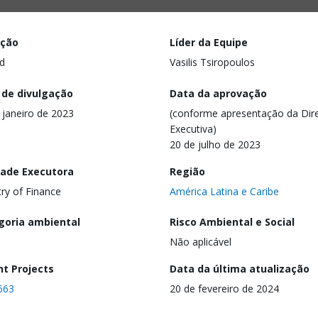
ação
Líder da Equipe
d
Vasilis Tsiropoulos
 de divulgação
Data da aprovação
 janeiro de 2023
(conforme apresentação da Dire
Executiva)
20 de julho de 2023
dade Executora
Região
try of Finance
América Latina e Caribe
goria ambiental
Risco Ambiental e Social
Não aplicável
nt Projects
Data da última atualização
663
20 de fevereiro de 2024