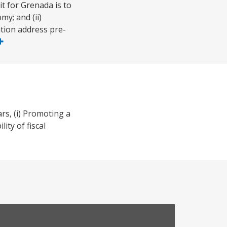
t for Grenada is to
y; and (ii)
ation address pre-
rs, (i) Promoting a
ity of fiscal