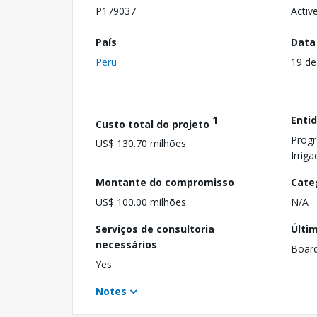
P179037
Activ
País
Data
Peru
19 de
1
Enti
Custo total do projeto
Progr
US$ 130.70 milhões
Irriga
Montante do compromisso
Cate
US$ 100.00 milhões
N/A
Serviços de consultoria
Últi
necessários
Boar
Yes
Notes