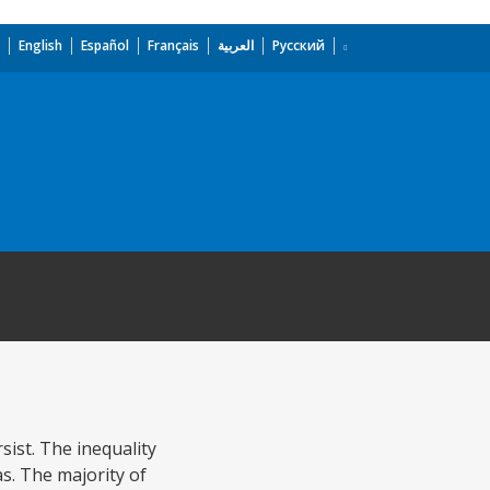
English
Español
Français
العربية
Русский
sist. The inequality
as. The majority of