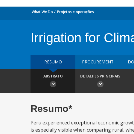
What We Do
Projetos e operações
Irrigation for Clim
RESUMO
PROCUREMENT
DO
ABSTRATO
DETALHES PRINCIPAIS
Resumo*
Peru experienced exceptional economic growth o
is especially visible when comparing rural, wh