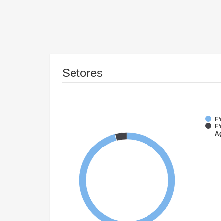
Setores
FY
FY
Ag