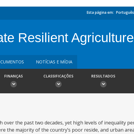
Esta página em:
Português
ate Resilient Agriculture
CUMENTOS
NOTÍCIAS E MÍDIA
FINANÇAS
CLASSIFICAÇÕES
RESULTADOS
ver the past two decades, yet high levels of inequality per
ere the majority of the country’s poor reside, and urban are