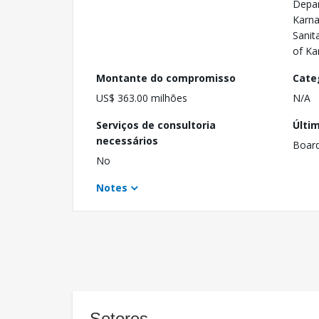
Depa
Karna
Sanit
of Ka
Montante do compromisso
Cate
US$ 363.00 milhões
N/A
Serviços de consultoria
Últi
necessários
Boar
No
Notes
Setores