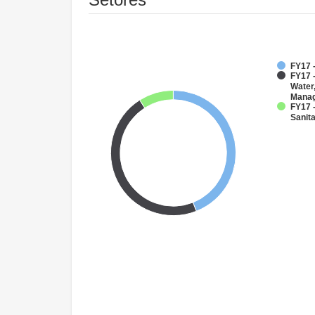
FY17 
FY17 -
Water
Mana
FY17 
Sanit