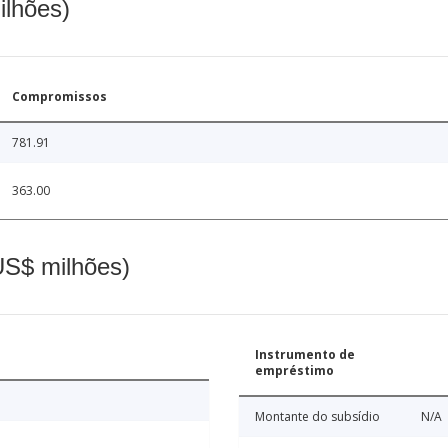
ilhões)
Compromissos
781.91
363.00
(US$ milhões)
Instrumento de
empréstimo
Montante do subsídio
N/A