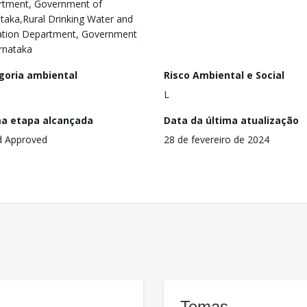
rtment, Government of
taka,Rural Drinking Water and
ation Department, Government
rnataka
goria ambiental
Risco Ambiental e Social
L
ma etapa alcançada
Data da última atualização
d Approved
28 de fevereiro de 2024
Temas