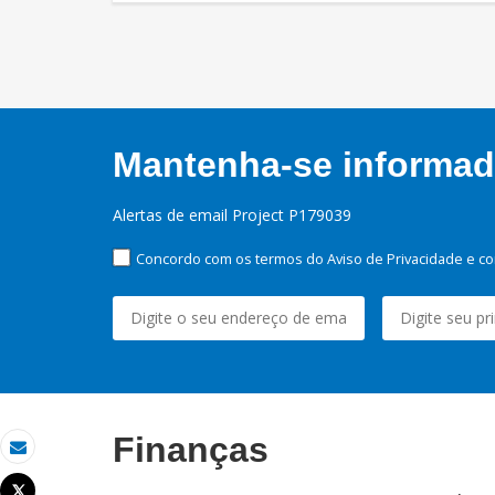
Mantenha-se informado
Alertas de email Project P179039
Concordo com os termos do Aviso de Privacidade e co
Finanças
Email
Tweet