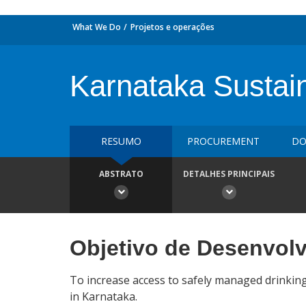
What We Do
Projetos e operações
Karnataka Sustai
RESUMO
PROCUREMENT
DO
ABSTRATO
DETALHES PRINCIPAIS
Objetivo de Desenvol
To increase access to safely managed drinking 
in Karnataka.