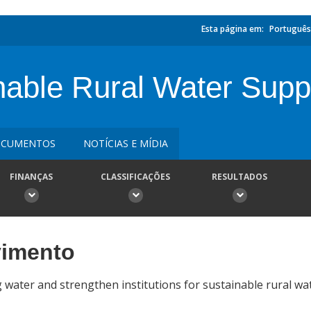
Esta página em:
Português
nable Rural Water Sup
CUMENTOS
NOTÍCIAS E MÍDIA
FINANÇAS
CLASSIFICAÇÕES
RESULTADOS
vimento
water and strengthen institutions for sustainable rural wat