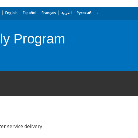
English
Español
Français
العربية
Русский
ply Program
er service delivery