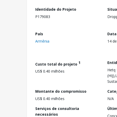
Identidade do Projeto
Situ
P179083
Drop
País
Data
Armênia
14 de
1
Enti
Custo total do projeto
Hetq 
US$ 0.40 milhões
(HIJ)
Susta
Montante do compromisso
Cate
US$ 0.40 milhões
N/A
Serviços de consultoria
Últi
necessários
Conc