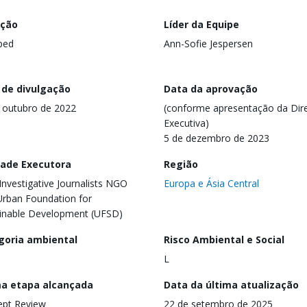
ação
Líder da Equipe
ped
Ann-Sofie Jespersen
 de divulgação
Data da aprovação
 outubro de 2022
(conforme apresentação da Dire
Executiva)
5 de dezembro de 2023
dade Executora
Região
Investigative Journalists NGO
Europa e Ásia Central
,Urban Foundation for
inable Development (UFSD)
goria ambiental
Risco Ambiental e Social
L
ma etapa alcançada
Data da última atualização
ept Review
22 de setembro de 2025