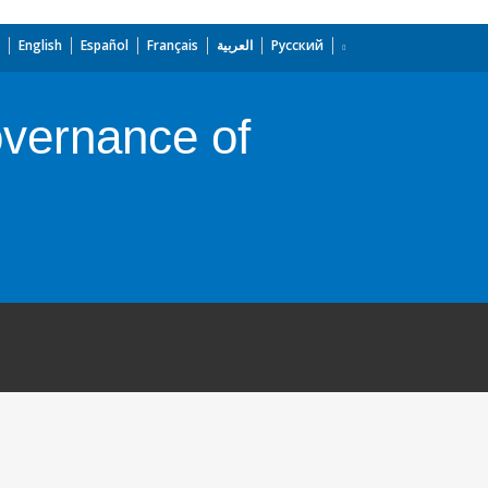
English
Español
Français
العربية
Русский
overnance of