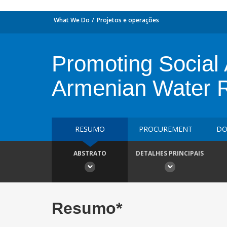
What We Do
Projetos e operações
Promoting Social 
Armenian Water 
RESUMO
PROCUREMENT
DO
ABSTRATO
DETALHES PRINCIPAIS
Resumo*