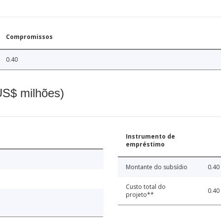
Compromissos
0.40
(US$ milhões)
Instrumento de
empréstimo
Montante do subsídio
0.40
Custo total do
0.40
projeto**