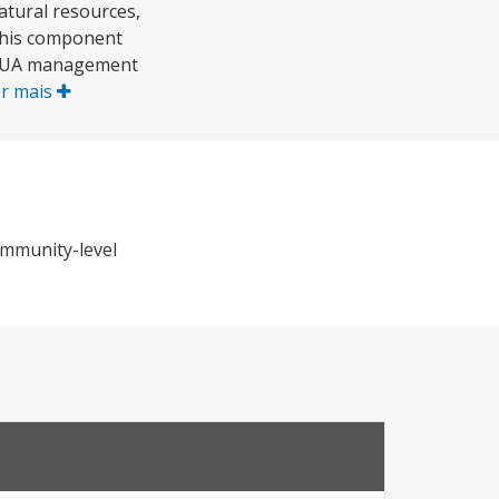
tural resources,
 This component
d WUA management
r mais
community-level