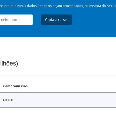
nsinto que meus dados pessoais sejam processados, na medida do necessá
Cadastre-se
ilhões)
Compromissos
600.00