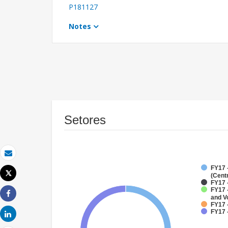
P181127
Notes
Setores
Email
FY17 
Tweet
(Cent
Imprimir
FY17 
FY17 
and V
Share
FY17 -
FY17 
Share