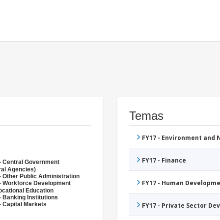
Temas
FY17 - Environment and
FY17 - Finance
- Central Government
ral Agencies)
- Other Public Administration
FY17 - Human Developme
- Workforce Development
ocational Education
 Banking Institutions
- Capital Markets
FY17 - Private Sector D