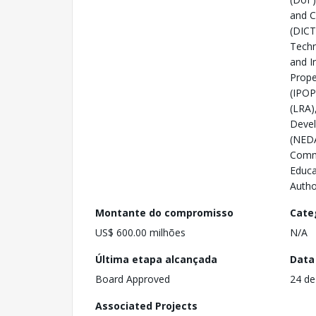
and 
(DICT
Techn
and In
Prope
(IPOP
(LRA)
Devel
(NEDA
Commi
Educa
Autho
Montante do compromisso
Cate
US$ 600.00 milhões
N/A
Última etapa alcançada
Data
Board Approved
24 de
Associated Projects