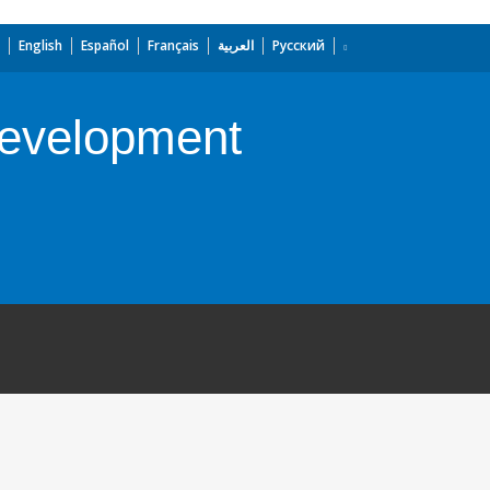
English
Español
Français
العربية
Русский
 Development