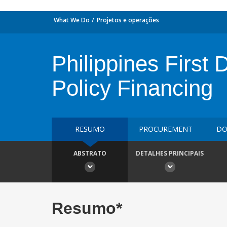
What We Do
Projetos e operações
Philippines First
Policy Financing
RESUMO
PROCUREMENT
DO
ABSTRATO
DETALHES PRINCIPAIS
Resumo*