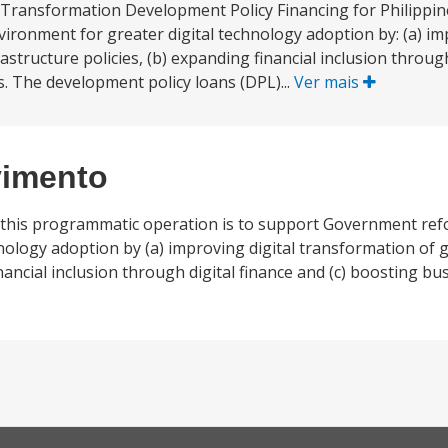
l Transformation Development Policy Financing for Philippin
ronment for greater digital technology adoption by: (a) imp
structure policies, (b) expanding financial inclusion through
s. The development policy loans (DPL)...
Ver mais
vimento
this programmatic operation is to support Government refo
hnology adoption by (a) improving digital transformation o
financial inclusion through digital finance and (c) boosting b