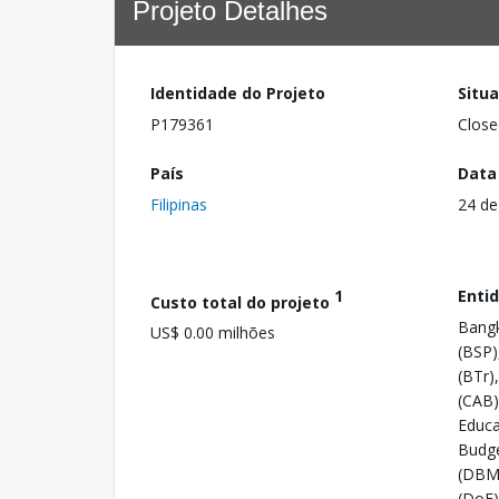
Projeto Detalhes
Identidade do Projeto
Situ
P179361
Close
País
Data
Filipinas
24 de
1
Enti
Custo total do projeto
Bangk
US$ 0.00 milhões
(BSP)
(BTr)
(CAB)
Educa
Budg
(DBM)
(DoF)