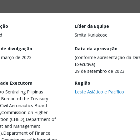
ação
Líder da Equipe
d
Smita Kuriakose
 de divulgação
Data da aprovação
 março de 2023
(conforme apresentação da Dire
Executiva)
29 de setembro de 2023
dade Executora
Região
o Sentral ng Pilipinas
Leste Asiático e Pacífico
,Bureau of the Treasury
,Civil Aeronautics Board
,Commission on Higher
tion (CHED),Department of
et and Management
,Department of Finance
,Department of Information