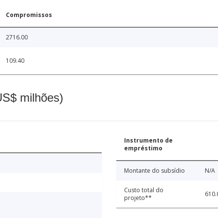
Compromissos
2716.00
109.40
(US$ milhões)
Instrumento de
empréstimo
Montante do subsídio
N/A
Custo total do
610.
projeto**