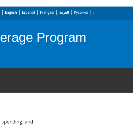
English
Español
Français
العربية
Русский
verage Program
h spending, and