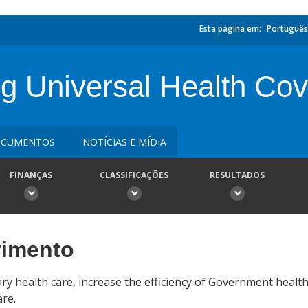
Esta página em:
Português
ng Universal Health Co
CUMENTOS
NOTÍCIAS E MÍDIA
FINANÇAS
CLASSIFICAÇÕES
RESULTADOS
vimento
ary health care, increase the efficiency of Government healt
are.