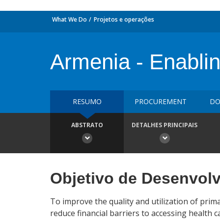
What We Do
Projetos e operações
Armenia - Enabli
RESUMO
PROCUREMENT
DO
ABSTRATO
DETALHES PRINCIPAIS
Objetivo de Desenvol
To improve the quality and utilization of prim
reduce financial barriers to accessing health c