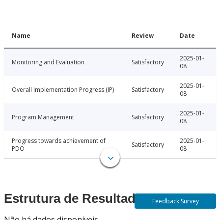
Name
Review
Date
2025-01-
Monitoring and Evaluation
Satisfactory
08
2025-01-
Overall Implementation Progress (IP)
Satisfactory
08
2025-01-
Program Management
Satisfactory
08
Progress towards achievement of
2025-01-
Satisfactory
PDO
08
Estrutura de Resultados
Feedback Survey
Não há dados disponíveis