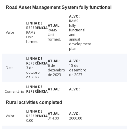
Road Asset Management System fully functional
RAMS
fully
RAMS
functional
Valor
RAMS
Unit
and
Unit
formed.
annual
formed.
development
plan
6 de
15 de
Data
3 de
dezembro
dezembro
outubro
de 2023
de 2027
de 2022
Comentário
Rural activities completed
Valor
314.00
2000.00
0.00