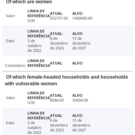
Of which are women
Valor
552757.00
1000000.00
0.00
6 de
15 de
Data
3 de
dezembro
dezembro
outubro
de 2023
de 2027
de 2022
Comentário
Of which female-headed households and households
with vulnerable women
Valor
8586.00
30000.00
0.00
6 de
15 de
Data
3 de
dezembro
dezembro
outubro
de 2023
de 2027
de 2022