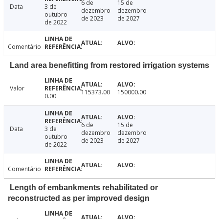
6 de
15 de
Data
3 de
dezembro
dezembro
outubro
de 2023
de 2027
de 2022
Comentário
Land area benefitting from restored irrigation systems
Valor
115373.00
150000.00
0.00
6 de
15 de
Data
3 de
dezembro
dezembro
outubro
de 2023
de 2027
de 2022
Comentário
Length of embankments rehabilitated or
reconstructed as per improved design