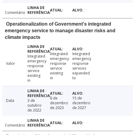
Comentário
Operationalization of Government's integrated
emergency service to manage disaster risks and
climate impacts
Integrated
Integrated
Integrated
emergency
emergency
emergency
Valor
response
response
response
service
services
service
existing
expanded
existing
in
to
in
6 de
15 de
Data
3 de
dezembro
dezembro
outubro
de 2023
de 2027
de 2022
Comentário