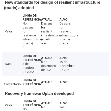
New standards for design of resilient infrastructure
(roads) adopted
No
Designs
Designs
designs
for
for
Valor
for
resilient
resilient
resilience
infrastructure
infrastructure
infrastructure
(roads)
(roads)
(roads)
are p
prepa
p
6 de
15 de
Data
3 de
dezembro
dezembro
outubro
de 2023
de 2027
de 2022
Comentário
Recovery framework/plan developed
Valor
No
Yes
No