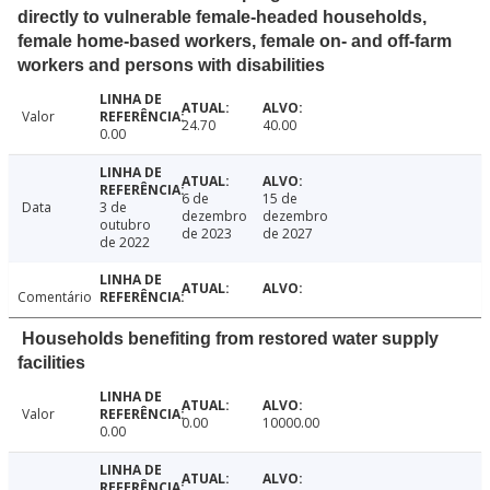
directly to vulnerable female-headed households,
female home-based workers, female on- and off-farm
workers and persons with disabilities
Valor
24.70
40.00
0.00
6 de
15 de
Data
3 de
dezembro
dezembro
outubro
de 2023
de 2027
de 2022
Comentário
Households benefiting from restored water supply
facilities
Valor
0.00
10000.00
0.00