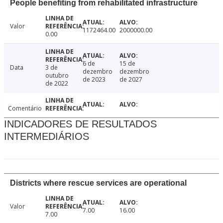
People benefiting from rehabilitated infrastructure
Valor
1172464.00
2000000.00
0.00
6 de
15 de
Data
3 de
dezembro
dezembro
outubro
de 2023
de 2027
de 2022
Comentário
INDICADORES DE RESULTADOS
INTERMEDIÁRIOS
Districts where rescue services are operational
Valor
7.00
16.00
7.00