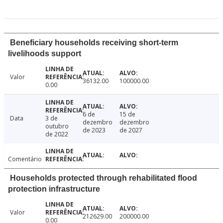
Beneficiary households receiving short-term
livelihoods support
Valor
36132.00
100000.00
0.00
6 de
15 de
Data
3 de
dezembro
dezembro
outubro
de 2023
de 2027
de 2022
Comentário
Households protected through rehabilitated flood
protection infrastructure
Valor
212629.00
200000.00
0.00