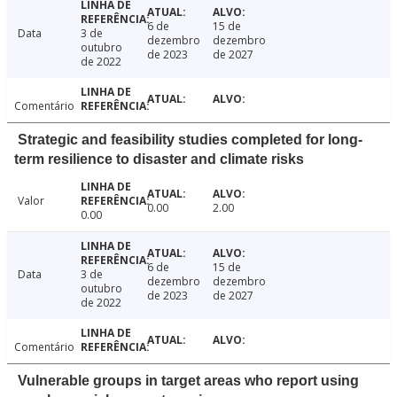
6 de
15 de
Data
3 de
dezembro
dezembro
outubro
de 2023
de 2027
de 2022
Comentário
Strategic and feasibility studies completed for long-
term resilience to disaster and climate risks
Valor
0.00
2.00
0.00
6 de
15 de
Data
3 de
dezembro
dezembro
outubro
de 2023
de 2027
de 2022
Comentário
Vulnerable groups in target areas who report using